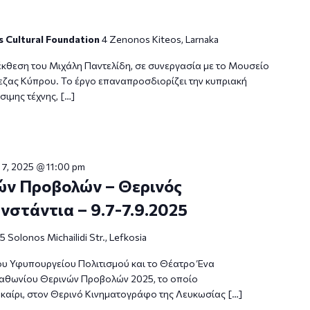
s Cultural Foundation
4 Zenonos Kiteos, Larnaka
έκθεση του Μιχάλη Παντελίδη, σε συνεργασία με το Μουσείο
πεζας Κύπρου. Το έργο επαναπροσδιορίζει την κυπριακή
ιμης τέχνης, […]
7, 2025 @ 11:00 pm
ν Προβολών – Θερινός
στάντια – 9.7-7.9.2025
15 Solonos Michailidi Str., Lefkosia
ου Υφυπουργείου Πολιτισμού και το Θέατρο Ένα
αθωνίου Θερινών Προβολών 2025, το οποίο
καίρι, στον Θερινό Κινηματογράφο της Λευκωσίας […]