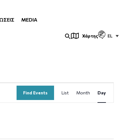
ΏΣΕΙΣ
MEDIA
EL
Χάρτης
Event
Find Events
List
Month
Day
Views
Navigation