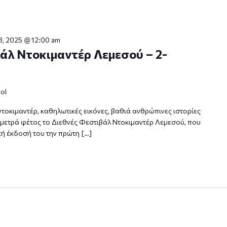
8, 2025 @ 12:00 am
άλ Ντοκιμαντέρ Λεμεσού – 2-
sol
ντοκιμαντέρ, καθηλωτικές εικόνες, βαθιά ανθρώπινες ιστορίες
 μετρά φέτος το Διεθνές Φεστιβάλ Ντοκιμαντέρ Λεμεσού, που
τή έκδοσή του την πρώτη […]