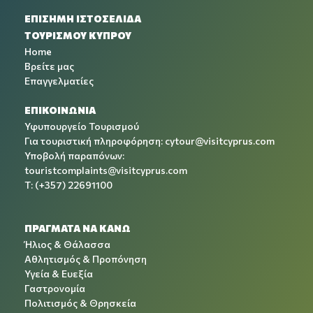
ΕΠΙΣΗΜΗ ΙΣΤΟΣΕΛΙΔΑ
ΤΟΥΡΙΣΜΟΥ ΚΥΠΡΟΥ
Home
Βρείτε μας
Επαγγελματίες
ΕΠΙΚΟΙΝΩΝΙΑ
Υφυπουργείο Τουρισμού
Για τουριστική πληροφόρηση:
cytour@visitcyprus.com
Υποβολή παραπόνων:
touristcomplaints@visitcyprus.com
T: (+357) 22691100
ΠΡΑΓΜΑΤΑ ΝΑ ΚΑΝΩ
Ήλιος & Θάλασσα
Αθλητισμός & Προπόνηση
Υγεία & Ευεξία
Γαστρονομία
Πολιτισμός & Θρησκεία