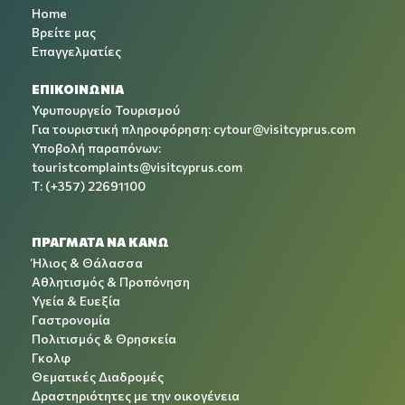
Home
Βρείτε μας
Επαγγελματίες
ΕΠΙΚΟΙΝΩΝΙΑ
Υφυπουργείο Τουρισμού
Για τουριστική πληροφόρηση:
cytour@visitcyprus.com
Υποβολή παραπόνων:
touristcomplaints@visitcyprus.com
T: (+357) 22691100
ΠΡΑΓΜΑΤΑ ΝΑ ΚΑΝΩ
Ήλιος & Θάλασσα
Αθλητισμός & Προπόνηση
Υγεία & Ευεξία
Γαστρονομία
Πολιτισμός & Θρησκεία
Γκολφ
Θεματικές Διαδρομές
Δραστηριότητες με την οικογένεια