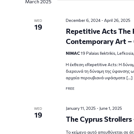
March 2025
December 6, 2024
-
April 26, 2025
WED
19
Repetitive Acts The 
Contemporary Art – 
NIMAC
19 Palaias Ilektrikis, Lefkosi
Η έκθεση «Repetitive Acts: Η δύνα
διερευνά τη δύναμη της ύφανσης ω
αρχαία περουβιανά υφάσματα […]
FREE
January 11, 2025
-
June 1, 2025
WED
19
The Cyprus Strollers
Το κείμενο αυτό απευθύνεται σε άτ