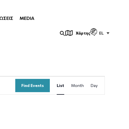
ΏΣΕΙΣ
MEDIA
EL
Χάρτης
Event
Find Events
List
Month
Day
Views
Navigation