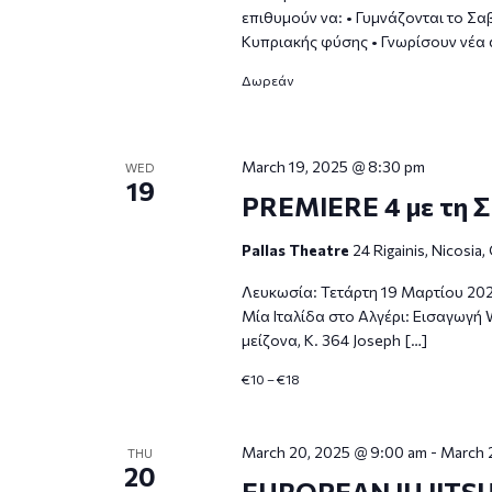
επιθυμούν να: • Γυμνάζονται το Σ
Κυπριακής φύσης • Γνωρίσουν νέα 
Δωρεάν
March 19, 2025 @ 8:30 pm
WED
19
PREMIERE 4 με τη Σ.
Pallas Theatre
24 Rigainis, Nicosia,
Λευκωσία: Τετάρτη 19 Μαρτίου 202
Μία Ιταλίδα στο Αλγέρι: Εισαγωγή 
μείζονα, K. 364 Joseph […]
€10 – €18
March 20, 2025 @ 9:00 am
-
March 
THU
20
EUROPEAN JU JITS