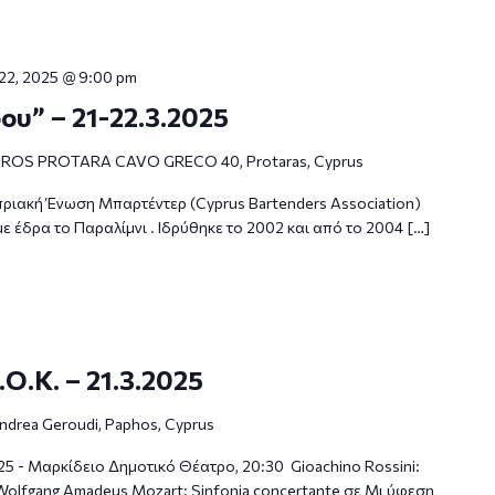
22, 2025 @ 9:00 pm
υ” – 21-22.3.2025
ROS PROTARA CAVO GRECO 40, Protaras, Cyprus
Κυπριακή Ένωση Μπαρτέντερ (Cyprus Bartenders Association)
ε έδρα το Παραλίμνι . Ιδρύθηκε το 2002 και από το 2004 […]
Ο.Κ. – 21.3.2025
ndrea Geroudi, Paphos, Cyprus
 - Μαρκίδειο Δημοτικό Θέατρο, 20:30 Gioachino Rossini:
Wolfgang Amadeus Mozart: Sinfonia concertante σε Μι ύφεση