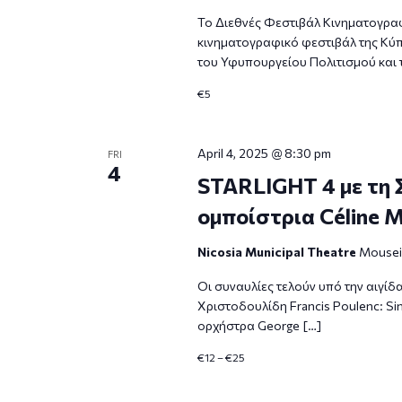
Το Διεθνές Φεστιβάλ Κινηματογραφ
κινηματογραφικό φεστιβάλ της Κύ
του Υφυπουργείου Πολιτισμού και 
€5
April 4, 2025 @ 8:30 pm
FRI
4
STARLIGHT 4 με τη 
ομποίστρια Céline M
Nicosia Municipal Theatre
Mouseio
Οι συναυλίες τελούν υπό την αιγίδ
Χριστοδουλίδη Francis Poulenc: Sinfo
ορχήστρα George […]
€12 – €25