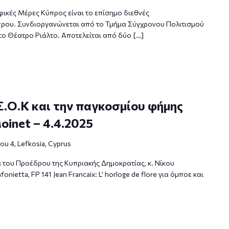
ικές Μέρες Κύπρος είναι το επίσημο διεθνές
πρου. Συνδιοργανώνεται από το Τμήμα Σύγχρονου Πολιτισμού
το Θέατρο Ριάλτο. Αποτελείται από δύο […]
Σ.Ο.Κ και την παγκοσμίου φήμης
oinet – 4.4.2025
u 4, Lefkosia, Cyprus
α του Προέδρου της Κυπριακής Δημοκρατίας, κ. Νίκου
nietta, FP 141 Jean Francaix: L’ horloge de flore για όμποε και