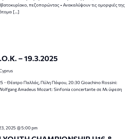
αββατοκυρίακο, πεζοπορώντας • Ανακαλύψουν τις ομορφιές της
άτομα […]
Ο.Κ. – 19.3.2025
 Cyprus
5 - Θέατρο Παλλάς, Πύλη Πάφου, 20:30 Gioachino Rossini:
Wolfgang Amadeus Mozart: Sinfonia concertante σε Μι ύφεση
23, 2025 @ 5:00 pm
U YOUTH CHAMPIONSHIP U16 &