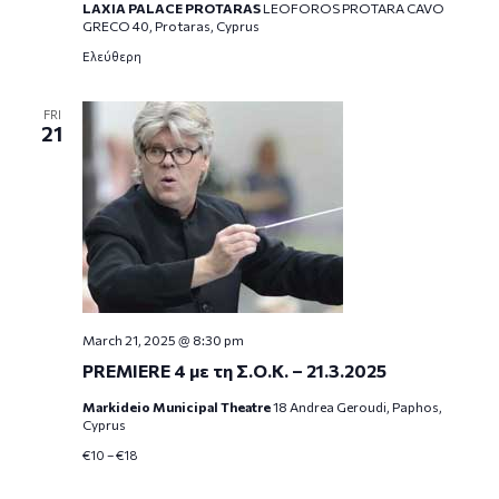
LAXIA PALACE PROTARAS
LEOFOROS PROTARA CAVO
GRECO 40, Protaras, Cyprus
Ελεύθερη
FRI
21
March 21, 2025 @ 8:30 pm
PREMIERE 4 με τη Σ.Ο.Κ. – 21.3.2025
Markideio Municipal Theatre
18 Andrea Geroudi, Paphos,
Cyprus
€10 – €18