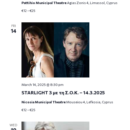
Pattihio Municipal Theatre
Agias Zonis 4, Limassol, Cyprus
€12 – €25
FRI
14
March 14, 2025 @ 8:30 pm
STARLIGHT 3 με τη Σ.Ο.Κ. – 14.3.2025
Nicosia Municipal Theatre
Mouseiou 4, Lefkosia, Cyprus
€12 – €25
WED