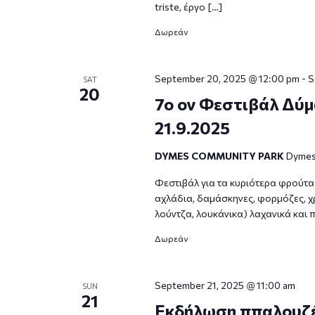
triste, έργο […]
Δωρεάν
September 20, 2025 @ 12:00 pm
-
S
SAT
20
7o ον Φεστιβάλ Δύμ
21.9.2025
DYMES COMMUNITY PARK
Dymes,
Φεστιβάλ για τα κυριότερα φρούτα 
αχλάδια, δαμάσκηνες, φορμόζες, χρ
λούντζα, λουκάνικα) λαχανικά και 
Δωρεάν
September 21, 2025 @ 11:00 am
SUN
21
Εκδήλωση ππαλουζέ