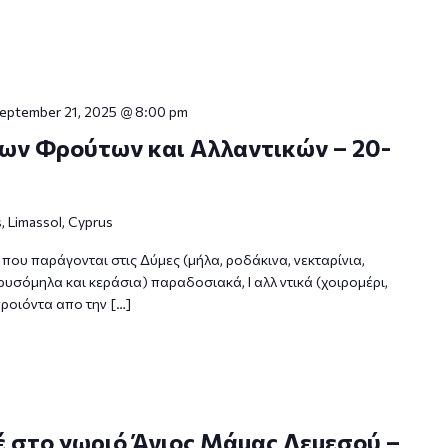
eptember 21, 2025 @ 8:00 pm
ων Φρούτων και Αλλαντικών – 20-
 Limassol, Cyprus
που παράγονται στις Δύμες (μήλα, ροδάκινα, νεκταρίνια,
υσόμηλα και κεράσια) παραδοσιακά, Ι αλλ ντικά (χοιρομέρι,
προιόντα απο την […]
 στο χωριό Άγιος Μάμας Λεμεσού –