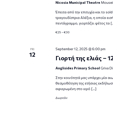
Nicosia Municipal Theatre
Mouseio
Έπειτα από την επιτυχία και το so
τραγουδίστρια Αλέξια, η οποία εισ
πεντάγραμμο, γιορτάζει φέτος τα [
€25 – €30
September 12, 2025 @ 6:00 pm
FRI
12
Γιορτή της ελιάς – 1
Anglisides Primary School
Griva D
Στην κοινότητά μας υπάρχει μία αι
θεσμοθέτηση της ετήσιας εκδήλωσης
αφιερωμένη στο ιερό […]
Δωρεάν