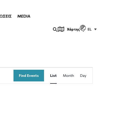
ΏΣΕΙΣ
MEDIA
EL
Χάρτης
Event
Find Events
List
Month
Day
Views
Navigation