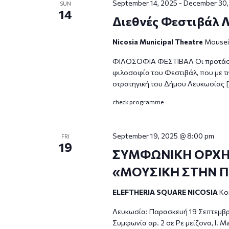
September 14, 2025
-
December 30,
SUN
14
Διεθνές Φεστιβάλ Λ
Nicosia Municipal Theatre
Mouseio
ΦΙΛΟΣΟΦΙΑ ΦΕΣΤΙΒΑΛ Οι προτάσει
φιλοσοφία του Φεστιβάλ, που με τ
στρατηγική του Δήμου Λευκωσίας 
check programme
September 19, 2025 @ 8:00 pm
FRI
19
ΣΥΜΦΩΝΙΚΗ ΟΡΧΗΣΤ
«ΜΟΥΣΙΚΗ ΣΤΗΝ ΠΟ
ELEFTHERIA SQUARE NICOSIA
Ko
Λευκωσία: Παρασκευή 19 Σεπτεμβρίο
Συμφωνία αρ. 2 σε Ρε μείζονα, Ι. Ma