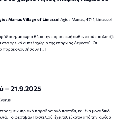
gios Mamas Village of Limassol
Agios Mamas, 4741, Limassol,
ράδοση, με κύριο θέμα την παρασκευή αυθεντικού ππαλουζέ
 στα ορεινά αμπελοχώρια της επαρχίας Λεμεσού. Οι
 να παρακολουθήσουν […]
 – 21.9.2025
Cyprus
ύτερος με κυπριακό παραδοσιακό παστέλι, και ένα μοναδικό
ιά. Το φεστιβάλ Παστελιού, έχει τεθεί κάτω από την αιγίδα