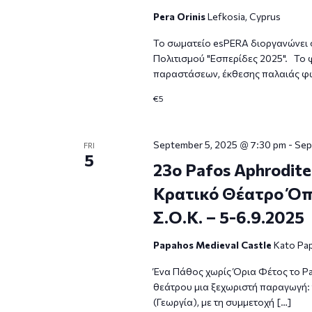
Pera Orinis
Lefkosia, Cyprus
Το σωματείο esPERA διοργανώνει σ
Πολιτισμού "Εσπερίδες 2025". Το 
παραστάσεων, έκθεσης παλαιάς φω
€5
September 5, 2025 @ 7:30 pm
-
Sep
FRI
5
23o Pafos Aphrodite
Κρατικό Θέατρο Όπ
Σ.Ο.Κ. – 5-6.9.2025
Papahos Medieval Castle
Kato Pap
Ένα Πάθος χωρίς Όρια Φέτος το Pa
θεάτρου μια ξεχωριστή παραγωγή:
(Γεωργία), με τη συμμετοχή […]