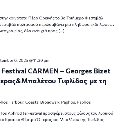
την κοινότητα Πέρα Ορεινής το 3ο Τριήμερο Φεστιβάλ
φεστιβάλ πολιτισμού περιλαμβάνει μια πληθώρα εκδηλώσεων,
τογραφίας, όλα ανοιχτά προς […]
tember 6, 2025 @ 11:30 pm
 Festival CARMEN – Georges Bizet
ερας&Μπαλέτου Τιφλίδας με τη
hos Harbour, Coastal Broadwalk, Paphos, Paphos
fos Aphrodite Festival προσφέρει στους φίλους του λυρικού
 το Κρατικό Θέατρο Όπερας και Μπαλέτου της Τιφλίδας