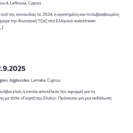
u 4, Lefkosia, Cyprus
ld-out της συναυλίας το 2024, η αγαπημένη και πολυβραβευμένη
ήγαγε την Φωνητική Τζαζ στο Ελληνικό mainstream
…]
2.9.2025
igeni, Agglesides, Larnaka, Cyprus
ωνόβια ελιά, η οποία αποτέλεσε την αφορμή για τη
 με τίτλο «Γιορτή της Ελιάς». Πρόκειται για μια εκδήλωση