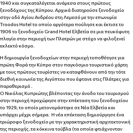
1940 και συγκαταλέγεται ανάμεσα στους πρώτους
ξενοδόχους της Κύπρου. Αρχικά διατηρούσε ξενοδοχείο
στην οδό Αyίου Ανδρέου στη Λεμεσό με την επωνυμία
Troodos Hotel το οποίο αρyότερα πούλησε και έκτισε το
1906 το ξενοδοχείο Grand Hotel Ελβετία σε μια πευκόφυτη
πλαyία στην περιοχή των Πλατρών με στόχο να φιλοξενεί
εκλεκτό κόσμο.
Η δημιοuρyία ξενοδοχείων στην περιοχή τοποθέτησε για
πρώτη Φορά την Κύπρο στον παγκόσμιο τουριστικό χάρτη
με τους πρώτους τουρίστες να καταφθάνουν από την τότε
διεθνή κοινωνία της Αιγύπτου που έφτανε στις Πλάτρες για
παραθερισμό .
Ο Νικόλας Κυπριώτης βλέποντας την άνοδο του τουρισμού
στην περιοχή προχώρησε στην επέκταση του ξενοδοχείου
το 1929, το οποίο μετονομάστηκε σε Νέα Ελβετία και
υπάρχει μέχρι σήμερα. Η νέα επέκταση δημιούρyησε ένα
τριώροφο ξενοδοχείο με την χαρακτηριστική αρχιτεκτονική
της περιοχής ,τα κόκκινα τούβλα (τα οποία φτιάχνονταν