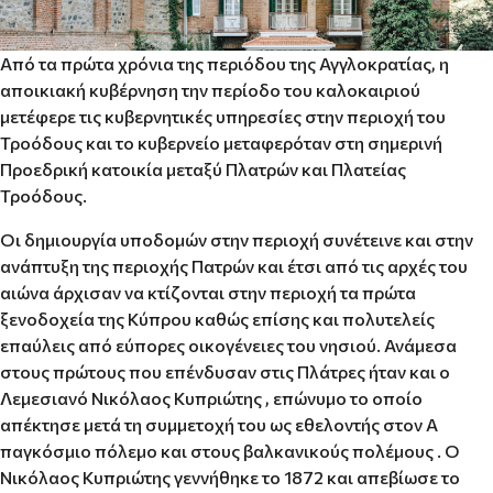
Από τα πρώτα χρόνια της περιόδου της Αγγλοκρατίας, η
αποικιακή κυβέρνηση την περίοδο του καλοκαιριού
μετέφερε τις κυβερνητικές υπηρεσίες στην περιοχή του
Τροόδους και το κυβερνείο μεταφερόταν στη σημερινή
Προεδρική κατοικία μεταξύ Πλατρών και Πλατείας
Τροόδους.
Οι δημιουργία υποδομών στην περιοχή συνέτεινε και στην
ανάπτυξη της περιοχής Πατρών και έτσι από τις αρχές του
αιώνα άρχισαν να κτίζονται στην περιοχή τα πρώτα
ξενοδοχεία της Κύπρου καθώς επίσης και πολυτελείς
επαύλεις από εύπορες οικογένειες του νησιού. Ανάμεσα
στους πρώτους που επένδυσαν στις Πλάτρες ήταν και ο
Λεμεσιανό Νικόλαος Κυπριώτης , επώνυμο το οποίο
απέκτησε μετά τη συμμετοχή του ως εθελοντής στον Α
παγκόσμιο πόλεμο και στους βαλκανικούς πολέμους . Ο
Νικόλαος Κυπριώτης γεννήθηκε το 1872 και απεβίωσε το