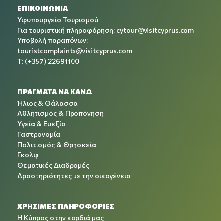
ΕΠΙΚΟΙΝΩΝΙΑ
Υφυπουργείο Τουρισμού
Για τουριστική πληροφόρηση:
cytour@visitcyprus.com
Υποβολή παραπόνων:
touristcomplaints@visitcyprus.com
T: (+357) 22691100
ΠΡΑΓΜΑΤΑ ΝΑ ΚΑΝΩ
Ήλιος & Θάλασσα
Αθλητισμός & Προπόνηση
Υγεία & Ευεξία
Γαστρονομία
Πολιτισμός & Θρησκεία
Γκολφ
Θεματικές Διαδρομές
Δραστηριότητες με την οικογένεια
ΧΡΉΣΙΜΕΣ ΠΛΗΡΟΦΟΡΊΕΣ
Η Κύπρος στην καρδιά μας