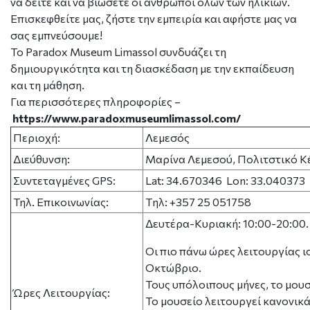
να δείτε και να βιώσετε οι άνθρωποι όλων των ηλικιών.
Επισκεφθείτε μας, ζήστε την εμπειρία και αφήστε μας να
σας εμπνεύσουμε!
To Paradox Museum Limassol συνδυάζει τη
δημιουργικότητα και τη διασκέδαση με την εκπαίδευση
και τη μάθηση.
Για περισσότερες πληροφορίες
–
https://www.paradoxmuseumlimassol.com/
Περιοχή:
Λεμεσός
Διεύθυνση:
Μαρίνα Λεμεσού, Πολιτστικό 
Συντεταγμένες GPS:
Lat: 34.670346 Lon: 33.040373
Τηλ. Επικοινωνίας:
Tηλ: +357 25 051758
Δευτέρα-Κυριακή: 10:00-20:00.
Οι πιο πάνω ώρες λειτουργίας ι
Οκτώβριο.
Τους υπόλοιπους μήνες, το μου
Ώρες Λειτουργίας:
Το μουσείο λειτουργεί κανονικά 