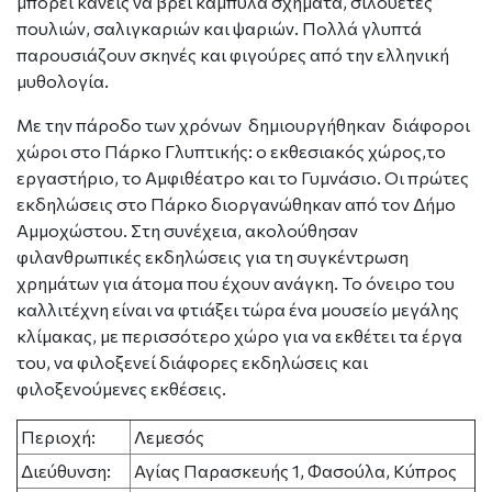
μπορεί κανείς να βρει καμπύλα σχήματα, σιλουέτες
πουλιών, σαλιγκαριών και ψαριών. Πολλά γλυπτά
παρουσιάζουν σκηνές και φιγούρες από την ελληνική
μυθολογία.
Με την πάροδο των χρόνων δημιουργήθηκαν διάφοροι
χώροι στο Πάρκο Γλυπτικής: o εκθεσιακός χώρος,το
εργαστήριο, το Αμφιθέατρο και το Γυμνάσιο. Οι πρώτες
εκδηλώσεις στο Πάρκο διοργανώθηκαν από τον Δήμο
Αμμοχώστου. Στη συνέχεια, ακολούθησαν
φιλανθρωπικές εκδηλώσεις για τη συγκέντρωση
χρημάτων για άτομα που έχουν ανάγκη. Το όνειρο του
καλλιτέχνη είναι να φτιάξει τώρα ένα μουσείο μεγάλης
κλίμακας, με περισσότερο χώρο για να εκθέτει τα έργα
του, να φιλοξενεί διάφορες εκδηλώσεις και
φιλοξενούμενες εκθέσεις.
Περιοχή:
Λεμεσός
Διεύθυνση:
Αγίας Παρασκευής 1, Φασούλα, Κύπρος