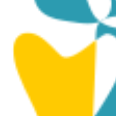
Posted on
February 9, 2026
|
by
ioulia
|
Leave a
Comment
Το Μουσείο στεγάζεται στο Δημοτικό Πολιτιστικό
Κέντρο «Πάνος Σολομωνίδης» και εκτείνεται σε τρεις
ειδικά διαμορφωμένους ορόφους, αποτελώντας έναν
διαδραστικό χώρο που συνδυάζει την εκπαίδευση με τη
διασκέδαση.
Η εμπειρία ξεκινά με την ανακάλυψη αυθεντικών
εκθεμάτων καρναβαλιστών, τα οποία κάποτε
κοσμούσαν τα ερμάρια και τα συρτάρια τους. Στον 1ο
όροφο
,
οι επισκέπτες θα βρουν την ενότητα «Ιστορία
του Καρναβαλιού στη Λεμεσό», η οποία περιλαμβάνει
τα αρχεία του ιστορικού και ερευνητή Τίτου Κολότα,
καθώς και άλλων σημαντικών προσώπων που έγραψαν
για τα καρναβάλια.
Η διαδρομή συνεχίζεται με πέντε θεματικές ενότητες