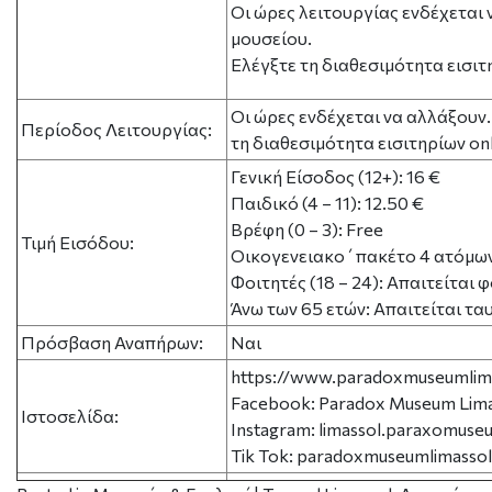
Οι ώρες λειτουργίας ενδέχεται 
μουσείου.
Ελέγξτε τη διαθεσιμότητα εισιτ
Οι ώρες ενδέχεται να αλλάξουν.
Περίοδος Λειτουργίας:
τη διαθεσιμότητα εισιτηρίων on
Γενική Είσοδος (12+): 16 €
Παιδικό (4 – 11): 12.50 €
Βρέφη (0 – 3): Free
Τιμή Εισόδου:
Οικογενειακο΄πακέτο 4 ατόμων: 
Φοιτητές (18 – 24): Απαιτείται 
Άνω των 65 ετών: Απαιτείται τα
Πρόσβαση Αναπήρων:
Ναι
https://www.paradoxmuseumlim
Facebook: Paradox Museum Lima
Ιστοσελίδα:
Instagram: limassol.paraxomuse
Tik Tok: paradoxmuseumlimassol