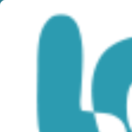
Tag:
Limassol
Μουσείο Καρναβαλιού
Λεμεσός