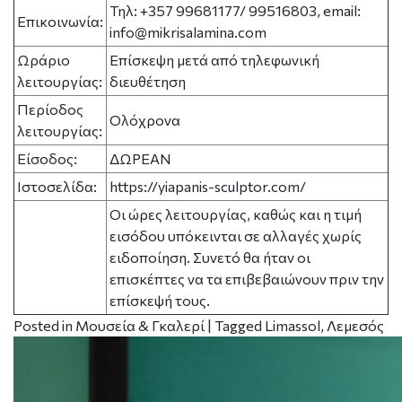
Τηλ: +357 99681177/ 99516803, email:
Επικοινωνία:
info@mikrisalamina.com
Ωράριο
Επίσκεψη μετά από τηλεφωνική
λειτουργίας:
διευθέτηση
Περίοδος
Ολόχρονα
λειτουργίας:
Είσοδος:
ΔΩΡΕΑΝ
Ιστοσελίδα:
https://yiapanis-sculptor.com/
Οι ώρες λειτουργίας, καθώς και η τιμή
εισόδου υπόκεινται σε αλλαγές χωρίς
ειδοποίηση. Συνετό θα ήταν οι
επισκέπτες να τα επιβεβαιώνουν πριν την
επίσκεψή τους.
Posted in
Μουσεία & Γκαλερί
|
Tagged
Limassol
,
Λεμεσός