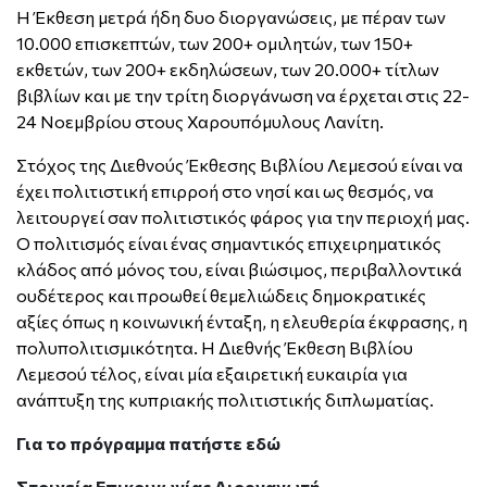
Η Έκθεση μετρά ήδη δυο διοργανώσεις, με πέραν των
10.000 επισκεπτών, των 200+ ομιλητών, των 150+
εκθετών, των 200+ εκδηλώσεων, των 20.000+ τίτλων
βιβλίων και με την τρίτη διοργάνωση να έρχεται στις 22-
24 Νοεμβρίου στους Χαρουπόμυλους Λανίτη.
Στόχος της Διεθνούς Έκθεσης Βιβλίου Λεμεσού είναι να
έχει πολιτιστική επιρροή στο νησί και ως θεσμός, να
λειτουργεί σαν πολιτιστικός φάρος για την περιοχή μας.
Ο πολιτισμός είναι ένας σημαντικός επιχειρηματικός
κλάδος από μόνος του, είναι βιώσιμος, περιβαλλοντικά
ουδέτερος και προωθεί θεμελιώδεις δημοκρατικές
αξίες όπως η κοινωνική ένταξη, η ελευθερία έκφρασης, η
πολυπολιτισμικότητα. Η Διεθνής Έκθεση Βιβλίου
Λεμεσού τέλος, είναι μία εξαιρετική ευκαιρία για
ανάπτυξη της κυπριακής πολιτιστικής διπλωματίας.
Για το πρόγραμμα πατήστε
εδώ
Στοιχεία Επικοινωνίας Διοργανωτή