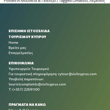
Posted in
Μουσεία & Γκαλερί
|
Tagged
Limassol
,
Λεμεσός
ΕΠΙΣΗΜΗ ΙΣΤΟΣΕΛΙΔΑ
ΤΟΥΡΙΣΜΟΥ ΚΥΠΡΟΥ
Home
Βρείτε μας
Επαγγελματίες
ΕΠΙΚΟΙΝΩΝΙΑ
Υφυπουργείο Τουρισμού
Για τουριστική πληροφόρηση:
cytour@visitcyprus.com
Υποβολή παραπόνων:
touristcomplaints@visitcyprus.com
T: (+357) 22691100
ΠΡΑΓΜΑΤΑ ΝΑ ΚΑΝΩ