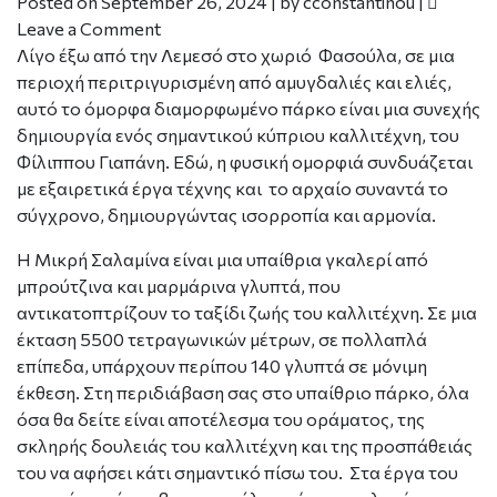
Posted on
September 26, 2024
|
by
cconstantinou
|
Leave a Comment
Λίγο έξω από την Λεμεσό στο χωριό Φασούλα, σε μια
περιοχή περιτριγυρισμένη από αμυγδαλιές και ελιές,
αυτό το όμορφα διαμορφωμένο πάρκο είναι μια συνεχής
δημιουργία ενός σημαντικού κύπριου καλλιτέχνη, του
Φίλιππου Γιαπάνη. Εδώ, η φυσική ομορφιά συνδυάζεται
με εξαιρετικά έργα τέχνης και το αρχαίο συναντά το
σύγχρονο, δημιουργώντας ισορροπία και αρμονία.
Η Μικρή Σαλαμίνα είναι μια υπαίθρια γκαλερί από
μπρούτζινα και μαρμάρινα γλυπτά, που
αντικατοπτρίζουν το ταξίδι ζωής του καλλιτέχνη. Σε μια
έκταση 5500 τετραγωνικών μέτρων, σε πολλαπλά
επίπεδα, υπάρχουν περίπου 140 γλυπτά σε μόνιμη
έκθεση. Στη περιδιάβαση σας στο υπαίθριο πάρκο, όλα
όσα θα δείτε είναι αποτέλεσμα του οράματος, της
σκληρής δουλειάς του καλλιτέχνη και της προσπάθειάς
του να αφήσει κάτι σημαντικό πίσω του. Στα έργα του