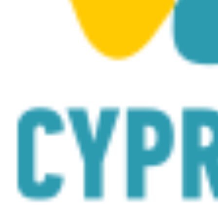
στις οποίες οι επισκέπτες μπορούν να ανοίξουν
συρτάρια και να εξερευνήσουν εκθέματα που
σχετίζονται με την Τσικνοπέμπτη, τη μεγάλη παρέλαση,
τη μουσική και τους κανταδόρους, τους χορούς και την
παιδική παρέλαση. Στη μεγάλη αίθουσα του μουσείου,
οι επισκέπτες μπορούν να παρακολουθήσουν
εκπαιδευτικά βίντεο, να μάθουν να χορεύουν
καρναβαλίστικους χορούς και να συμμετέχουν σε
διαδραστικές δραστηριότητες που περιλαμβάνουν την
αντιστοίχιση αντικειμένων με τα σωστά κουστούμια.
Επιπλέον, ο επισκέπτης μπορεί να παρακολουθήσει
αρχειακό υλικό του ΡΙΚ και ιδιωτικών αρχείων, ενώ οι
αίθουσες αφιερωμένες στους δημιουργούς
κουστουμιών και αρμάτων παρέχουν μια ακόμα
μοναδική ευκαιρία να εξερευνήσει την τέχνη που
κρύβεται πίσω από το καρναβάλι. Το μουσείο
ολοκληρώνεται με έναν εντυπωσιακό διάδρομο που
οδηγεί σε μια αυλή, όπου ο επισκέπτης μπορεί να