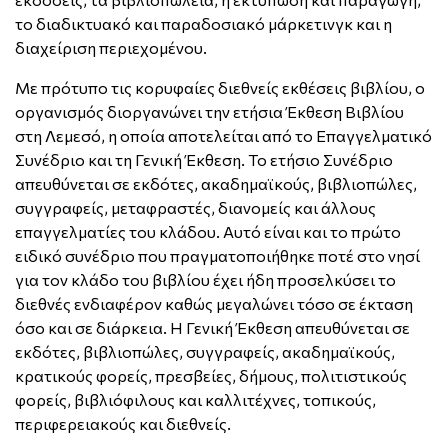
το διαδικτυακό και παραδοσιακό μάρκετινγκ και η
διαχείριση περιεχομένου.
Με πρότυπο τις κορυφαίες διεθνείς εκθέσεις βιβλίου, ο
οργανισμός διοργανώνει την ετήσια Έκθεση Βιβλίου
στη Λεμεσό, η οποία αποτελείται από το Επαγγελματικό
Συνέδριο και τη Γενική Έκθεση. Το ετήσιο Συνέδριο
απευθύνεται σε εκδότες, ακαδημαϊκούς, βιβλιοπώλες,
συγγραφείς, μεταφραστές, διανομείς και άλλους
επαγγελματίες του κλάδου. Αυτό είναι και το πρώτο
ειδικό συνέδριο που πραγματοποιήθηκε ποτέ στο νησί
για τον κλάδο του βιβλίου έχει ήδη προσελκύσει το
διεθνές ενδιαφέρον καθώς μεγαλώνει τόσο σε έκταση
όσο και σε διάρκεια. Η Γενική Έκθεση απευθύνεται σε
εκδότες, βιβλιοπώλες, συγγραφείς, ακαδημαϊκούς,
κρατικούς φορείς, πρεσβείες, δήμους, πολιτιστικούς
φορείς, βιβλιόφιλους και καλλιτέχνες, τοπικούς,
περιφερειακούς και διεθνείς.