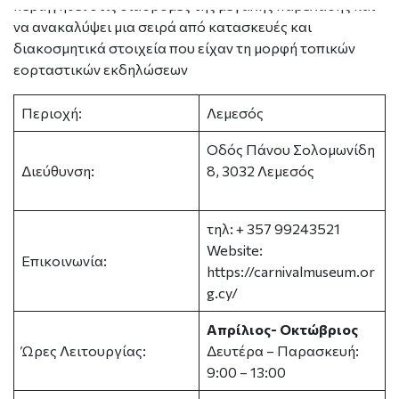
περιηγηθεί στις διαδρομές της μεγάλης παρέλασης και
να ανακαλύψει μια σειρά από κατασκευές και
διακοσμητικά στοιχεία που είχαν τη μορφή τοπικών
εορταστικών εκδηλώσεων
Περιοχή:
Λεμεσός
Οδός Πάνου Σολομωνίδη
Διεύθυνση:
8, 3032 Λεμεσός
τηλ: + 357 99243521
Website:
Επικοινωνία:
h
ttps://carnivalmuseum.or
g.cy/
Απρίλιος- Οκτώβριος
Ώρες Λειτουργίας:
Δευτέρα – Παρασκευή:
9:00 – 13:00