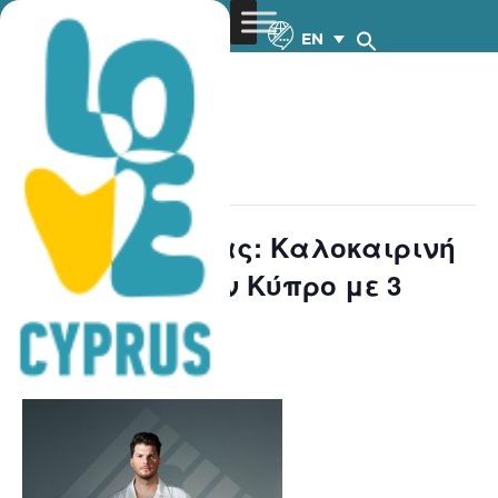
EN
« All Events
This event has passed.
Λούκας Γιώρκας: Καλοκαιρινή
περιοδεία στην Κύπρο με 3
συναυλίες!
June 25, 2023