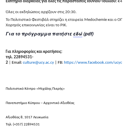
Εισιτήριο διαρκείας για όλες τις παραστάσεις Ιουνίου–Ιουλίου:
€
4
0.
Όλες οι εκδηλώσεις αρχίζουν στις 20:30.
Το Πολιτιστικό Φεστιβάλ στηρίζει η εταιρεία Medochemie
και ο ΟΠΑΠ
Χορηγός επικοινωνίας είναι το ΡΙΚ.
Για το πρόγραμμα πατήστε
εδώ
(pdf)
Για πληροφορίες και κρατήσεις:
τηλ. 22894531-
2
|
Email:
culture@ucy.ac.cy
| FB:
https://www.facebook.com/ucycultu
Πολιτιστικό Κέντρο «Μιχάλης Πιερής»
Πανεπιστήμιο Κύπρου – Αρχοντικό Αξιοθέας
Αξιοθέας 8, 1017 Λευκωσία
Τηλ: (+357) 22894531