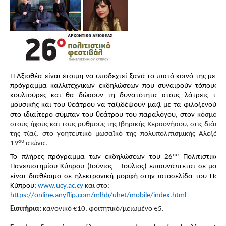
Η Αξιοθέα είναι έτοιμη να υποδεχτεί ξανά το πιστό κοινό της με έ
πρόγραμμα καλλιτεχνικών εκδηλώσεων που συναιρούν τόπους, π
κουλτούρες και θα δώσουν τη δυνατότητα στους λάτρεις της 
μουσικής και του θεάτρου να ταξιδέψουν μαζί με τα φιλοξενούντ
στο ιδιαίτερο σύμπαν του θεάτρου του παραλόγου, στον
κόσμο τη
στους ήχους και τους ρυθμούς της Ιβηρικής Χερσονήσου, στις διάφο
της τζαζ, στο γοητευτικό μωσαϊκό της πολυπολιτισμικής Αλεξάνδ
ου
19
αιώνα.
ου
Το πλήρες πρόγραμμα των εκδηλώσεων του 26
Πολιτιστικού
Πανεπιστημίου Κύπρου (Ιούνιος – Ιούλιος) επισυνάπτεται σε μορ
είναι διαθέσιμο σε ηλεκτρονική μορφή στην ιστοσελίδα του Πανε
Κύπρου:
www.ucy.ac.cy
και στο:
https://online.anyflip.com/mlhb/uhet/mobile/index.html
Εισιτήρια:
κανονικό €10, φοιτητικό/μειωμένο €5.