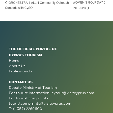
WOMEN’S GOLF DAY 6
ORCHESTRA 4 ALL 4 Community Outreach
Concerts with CySO
JUNE 2023
THE OFFICIAL PORTAL OF
CYPRUS TOURISM
Home
About Us
Professionals
CONTACT US
Deputy Ministry of Tourism
For tourist information:
cytour@visitcyprus.com
For tourist complaints:
touristcomplaints@visitcyprus.com
T: (+357) 22691100