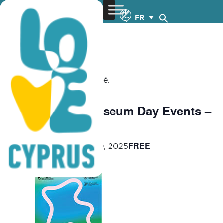
FR
« Tous les Évènements
Cet évènement est passé.
International Museum Day Events –
27.4-30.5.2025
FREE
April 27, 2025
-
May 30, 2025