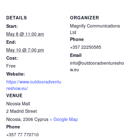
DETAILS
ORGANIZER
Magnify Communications
Start:
Ltd
May 8 @ 11:00 am
Phone
End:
+357 22250585
May 10 @ 7:00 pm
Email
Cost:
info@outdooradventuresho
Free
w.eu
Website:
https://www.outdooradventu
reshow.eu/
VENUE
Nicosia Mall
2 Madrid Street
Nicosia
,
2306
Cyprus
+ Google Map
Phone
+357 77 770710