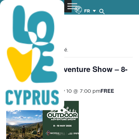
FR
« Tous les Évènements
Cet évènement est passé.
The Outdoor Adventure Show – 8-
10.5.2026
FREE
May 8 @ 11:00 am
-
May 10 @ 7:00 pm