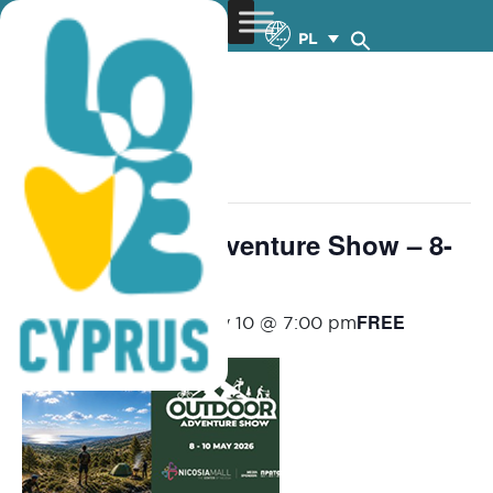
PL
« Wszystkie Wydarzenia
wydarzenie już minęło.
The Outdoor Adventure Show – 8-
10.5.2026
FREE
May 8 @ 11:00 am
-
May 10 @ 7:00 pm