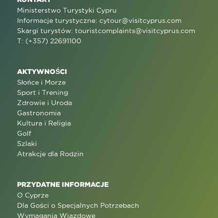
Ministerstwo Turystyki Cypru
Informacje turystyczne:
cytour@visitcyprus.com
Skargi turystów:
touristcomplaints@visitcyprus.com
T: (+357) 22691100
AKTYWNOŚCI
Słońce i Morze
Sport i Trening
Zdrowie i Uroda
Gastronomia
Kultura i Religia
Golf
Szlaki
Atrakcje dla Rodzin
PRZYDATNE INFORMACJE
O Cyprze
Dla Gości o Specjalnych Potrzebach
Wymagania Wjazdowe