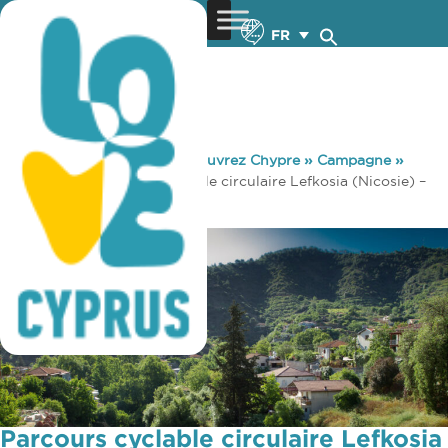
FR
You are here:
Home
»
Découvrez Chypre
»
Campagne
»
Cyclisme
»
Parcours cyclable circulaire Lefkosia (Nicosie) –
Vallée de Pitsilia
Parcours cyclable circulaire Lefkosia