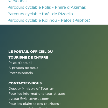
Karvounas
Parcours cyclable Polis - Phare d’Akamas
Parcours cyclable forêt de Rizoelia
Parcours cyclable Kofinou - Pafos (Paphos)
LE PORTAIL OFFICIEL DU
TOURISME DE CHYPRE
Page d'accueil
À propos de nous
Professionnels
CONTACTEZ-NOUS
Deputy Ministry of Tourism
Pour les informations touristiques :
cytour@visitcyprus.com
Pour les plaintes des touristes :