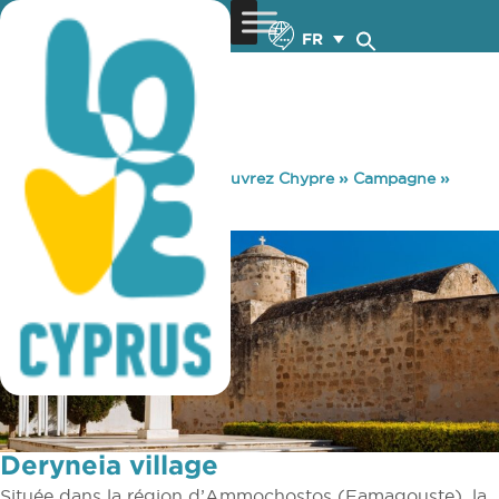
FR
You are here:
Home
»
Découvrez Chypre
»
Campagne
»
Villages
»
Deryneia village
Deryneia village
Située dans la région d’Ammochostos (Famagouste), la