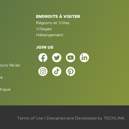
ENDROITS À VISITER
Régions et Villes
Villages
Hébergement
JOIN US
ours fériés
re
tique
Terms of Use
| Designed and Developed by
TECHLINK