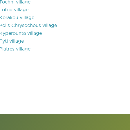
Tochni village
Lofou village
Korakou village
Polis Chrysochous village
Kyperounta village
Fyti village
Platres village