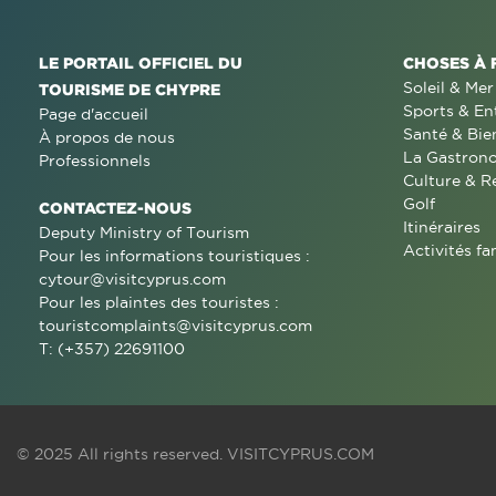
LE PORTAIL OFFICIEL DU
CHOSES À 
Soleil & Mer
TOURISME DE CHYPRE
Sports & En
Page d'accueil
Santé & Bie
À propos de nous
La Gastron
Professionnels
Culture & R
Golf
CONTACTEZ-NOUS
Itinéraires
Deputy Ministry of Tourism
Activités fa
Pour les informations touristiques :
cytour@visitcyprus.com
Pour les plaintes des touristes :
touristcomplaints@visitcyprus.com
T: (+357) 22691100
© 2025 All rights reserved.
VISITCYPRUS.COM