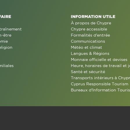
FAIRE
INFORMATION UTILE
À propos de Chypre
traînement
Chypre accessible
n-être
Formalités d'entrée
omie
Communications
eligion
Météo et climat
Langues & Régions
Monnaie officielle et devises
miliales
Heure, horaires de travail et j
Santé et sécurité
Transports intérieurs à Chyp
Cyprus Responsible Tourism
Bureaux d'Information Touris