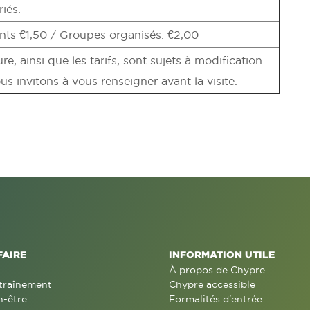
riés.
nts €1,50 / Groupes organisés: €2,00
re, ainsi que les tarifs, sont sujets à modification
s invitons à vous renseigner avant la visite.
FAIRE
INFORMATION UTILE
À propos de Chypre
traînement
Chypre accessible
n-être
Formalités d'entrée