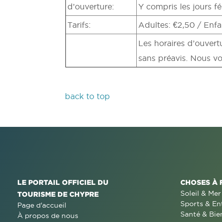
d’ouverture:
Y compris les jours fé
Tarifs:
Adultes: €2,50 / Enfa
Les horaires d’ouvertu
sans préavis. Nous vou
back to top
LE PORTAIL OFFICIEL DU
CHOSES À 
Soleil & Mer
TOURISME DE CHYPRE
Sports & En
Page d'accueil
Santé & Bie
À propos de nous