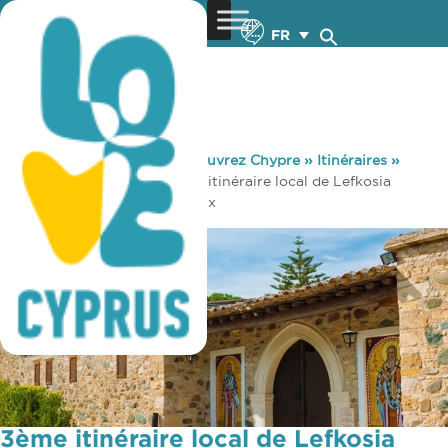
FR
You are here:
Home
»
Découvrez Chypre
»
Itinéraires
»
Itinéraires religieux
»
3ème itinéraire local de Lefkosia
(Nicosie) Itinéraires religieux
3ème itinéraire local de Lefkosia