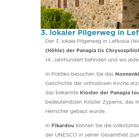
3. lokaler Pilgerweg in Le
Der 3. lokale Pilgerweg in Lefkosia (N
(Höhle) der Panagia tis Chrysospiliot
14. Jahrhundert befinden und wo jedes
In Politiko besuchen Sie das
Nonnenklo
Geschichte der orthodoxen Kirche erzä
das bekannte
Kloster der Panagia to
bedeutendsten Klöster Zyperns, das im
Herrscher gebaut wurde.
In
Fikardou
können Sie die volkstüml
der UNESCO in seiner Gesamtheit zum 