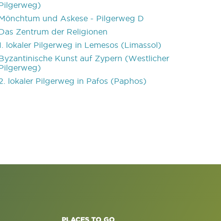
Pilgerweg)
Mönchtum und Askese - Pilgerweg D
Das Zentrum der Religionen
1. lokaler Pilgerweg in Lemesos (Limassol)
Byzantinische Kunst auf Zypern (Westlicher
Pilgerweg)
2. lokaler Pilgerweg in Pafos (Paphos)
PLACES TO GO