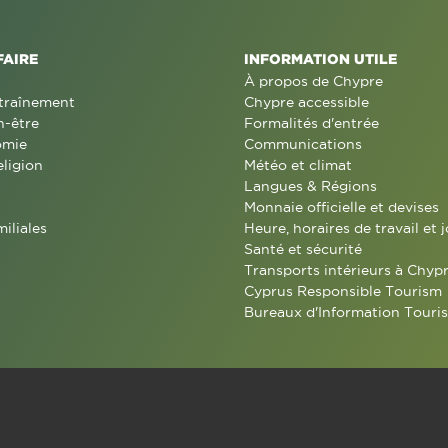
FAIRE
INFORMATION UTILE
À propos de Chypre
traînement
Chypre accessible
n-être
Formalités d'entrée
omie
Communications
eligion
Météo et climat
Langues & Régions
Monnaie officielle et devises
miliales
Heure, horaires de travail et j
Santé et sécurité
Transports intérieurs à Chyp
Cyprus Responsible Tourism
Bureaux d'Information Touris