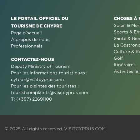
LE PORTAIL OFFICIEL DU
CHOSES À 
Soleil & Mer
TOURISME DE CHYPRE
Sports & En
Page d'accueil
Santé & Bie
À propos de nous
La Gastron
Professionnels
Culture & R
Golf
CONTACTEZ-NOUS
Itinéraires
Deputy Ministry of Tourism
Activités fa
Pour les informations touristiques :
cytour@visitcyprus.com
Pour les plaintes des touristes :
touristcomplaints@visitcyprus.com
T: (+357) 22691100
© 2025 All rights reserved.
VISITCYPRUS.COM