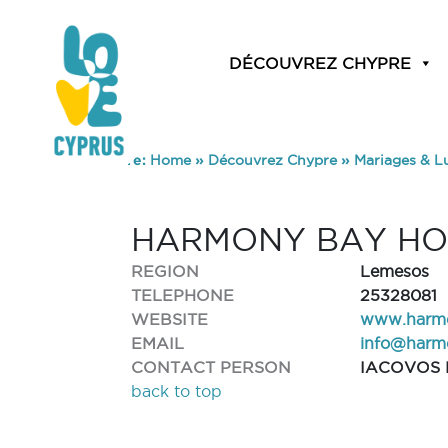
DÉCOUVREZ CHYPRE
You are here:
Home
»
Découvrez Chypre
»
Mariages & L
HARMONY BAY HO
REGION
Lemesos
TELEPHONE
25328081
WEBSITE
www.harmo
EMAIL
info@harm
CONTACT PERSON
IACOVOS 
back to top