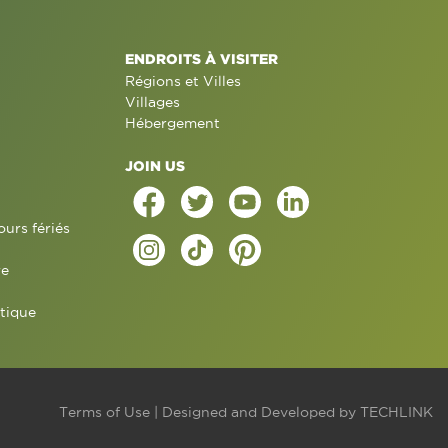
ENDROITS À VISITER
Régions et Villes
Villages
Hébergement
JOIN US
ours fériés
re
tique
Terms of Use
| Designed and Developed by
TECHLINK