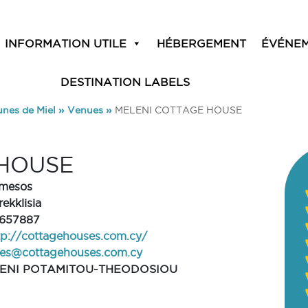
INFORMATION UTILE
HÉBERGEMENT
ÉVÉNE
DESTINATION LABELS
unes de Miel
»
Venues
»
MELENI COTTAGE HOUSE
 HOUSE
mesos
rekklisia
657887
tp://cottagehouses.com.cy/
les@cottagehouses.com.cy
ENI POTAMITOU-THEODOSIOU