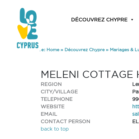
DÉCOUVREZ CHYPRE
You are here:
Home
»
Découvrez Chypre
»
Mariages & L
MELENI COTTAGE
REGION
Le
CITY/VILLAGE
Pa
TELEPHONE
99
WEBSITE
ht
EMAIL
sa
CONTACT PERSON
EL
back to top