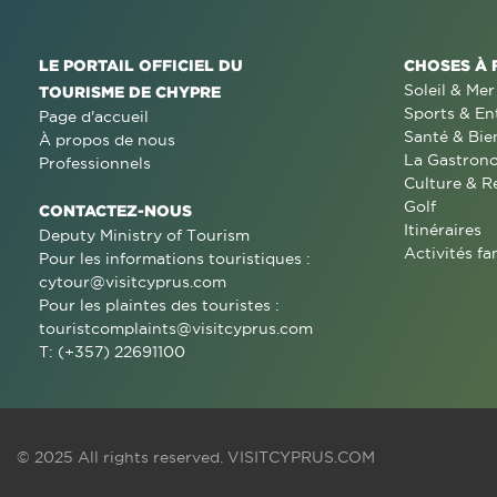
LE PORTAIL OFFICIEL DU
CHOSES À 
Soleil & Mer
TOURISME DE CHYPRE
Sports & En
Page d'accueil
Santé & Bie
À propos de nous
La Gastron
Professionnels
Culture & R
Golf
CONTACTEZ-NOUS
Itinéraires
Deputy Ministry of Tourism
Activités fa
Pour les informations touristiques :
cytour@visitcyprus.com
Pour les plaintes des touristes :
touristcomplaints@visitcyprus.com
T: (+357) 22691100
© 2025 All rights reserved.
VISITCYPRUS.COM