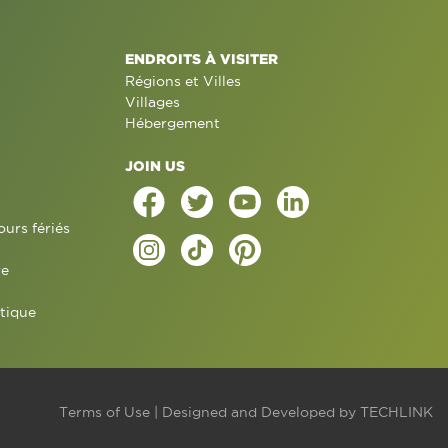
ENDROITS À VISITER
Régions et Villes
Villages
Hébergement
JOIN US
ours fériés
re
tique
Terms of Use
| Designed and Developed by
TECHLINK