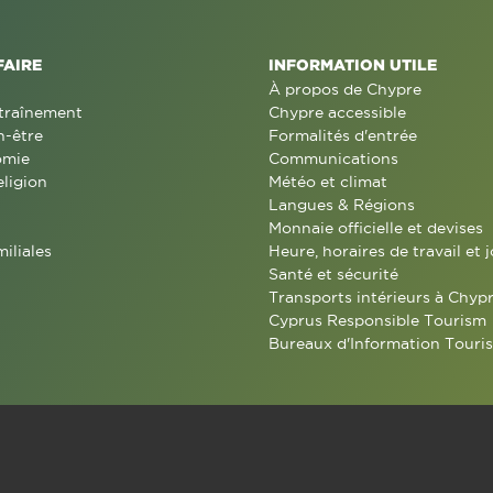
FAIRE
INFORMATION UTILE
À propos de Chypre
traînement
Chypre accessible
n-être
Formalités d'entrée
omie
Communications
eligion
Météo et climat
Langues & Régions
Monnaie officielle et devises
miliales
Heure, horaires de travail et j
Santé et sécurité
Transports intérieurs à Chyp
Cyprus Responsible Tourism
Bureaux d'Information Touris