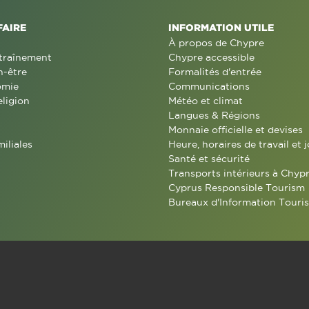
FAIRE
INFORMATION UTILE
À propos de Chypre
traînement
Chypre accessible
n-être
Formalités d'entrée
omie
Communications
eligion
Météo et climat
Langues & Régions
Monnaie officielle et devises
miliales
Heure, horaires de travail et j
Santé et sécurité
Transports intérieurs à Chyp
Cyprus Responsible Tourism
Bureaux d'Information Touris