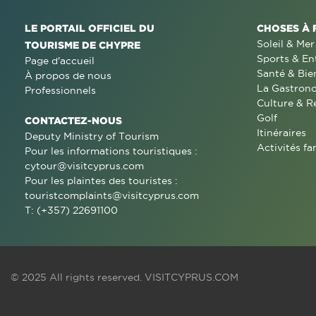
LE PORTAIL OFFICIEL DU
CHOSES À 
Soleil & Mer
TOURISME DE CHYPRE
Sports & En
Page d'accueil
Santé & Bie
À propos de nous
La Gastron
Professionnels
Culture & R
Golf
CONTACTEZ-NOUS
Itinéraires
Deputy Ministry of Tourism
Activités fa
Pour les informations touristiques :
cytour@visitcyprus.com
Pour les plaintes des touristes :
touristcomplaints@visitcyprus.com
T: (+357) 22691100
© 2025 All rights reserved.
VISITCYPRUS.COM