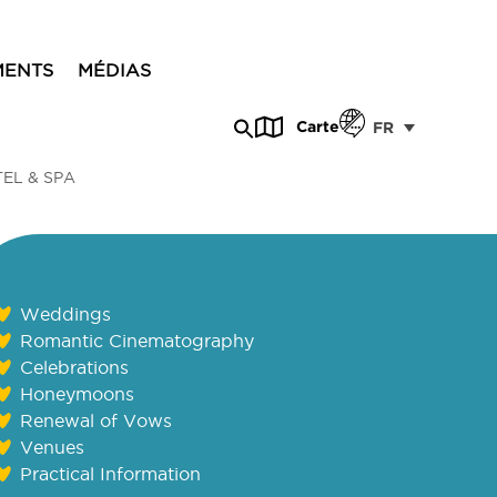
MENTS
MÉDIAS
Carte
FR
EL & SPA
Weddings
Romantic Cinematography
Celebrations
Honeymoons
Renewal of Vows
om/hotels-in-
Venues
beach
Practical Information
laza_cypriamaris/