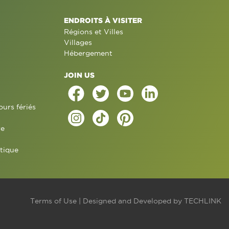
ENDROITS À VISITER
Régions et Villes
Villages
Hébergement
JOIN US
ours fériés
re
tique
Terms of Use
| Designed and Developed by
TECHLINK