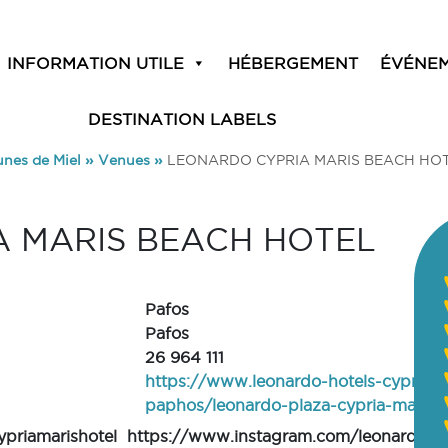
INFORMATION UTILE
HÉBERGEMENT
ÉVÉNE
DESTINATION LABELS
unes de Miel
»
Venues
»
LEONARDO CYPRIA MARIS BEACH HOT
 MARIS BEACH HOTEL
Pafos
Pafos
26 964 111
https://www.leonardo-hotels-cyprus.c
paphos/leonardo-plaza-cypria-maris-
priamarishotel
https://www.instagram.com/leonardo_p