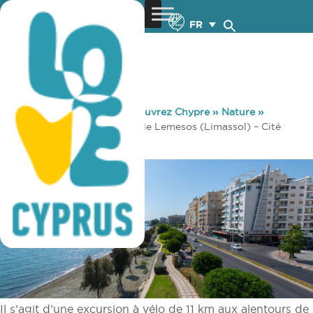
FR
You are here:
Home
»
Découvrez Chypre
»
Nature
»
Cyclisme
»
Parcours cyclable Lemesos (Limassol) – Cité
antique d’Amathous
Il s’agit d’une excursion à vélo de 11 km aux alentours de