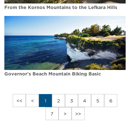
From the Kornos Mountains to the Lefkara Hills
Governor's Beach Mountain Biking Basic
<<
<
1
2
3
4
5
6
7
>
>>