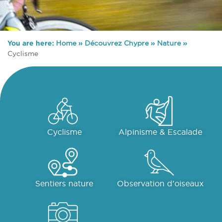
You are here:
Home
»
Découvrez Chypre
»
Nature
»
Cyclisme
Cyclisme
Alpinisme & Escalade
Sentiers nature
Observation d'oiseaux