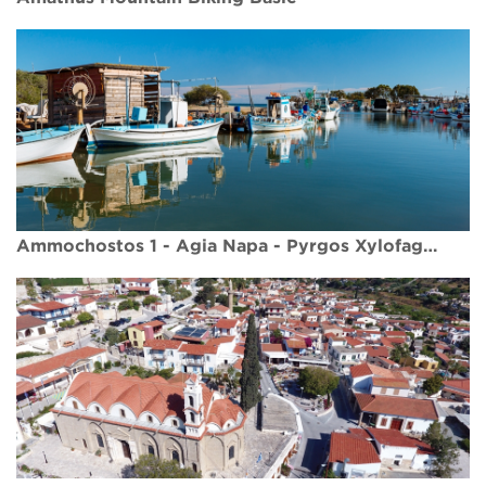
Ammochostos 1 - Agia Napa - Pyrgos Xylofagou Cycling Route