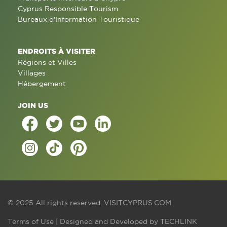
Cyprus Responsible Tourism
Bureaux d'Information Touristique
ENDROITS À VISITER
Régions et Villes
Villages
Hébergement
JOIN US
© 2025 All rights reserved.
VISITCYPRUS.COM
Terms of Use
| Designed and Developed by
TECHLINK