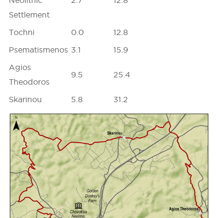
Settlement
Tochni
0.0
12.8
Psematismenos
3.1
15.9
Agios
9.5
25.4
Theodoros
Skarinou
5.8
31.2