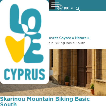
FR
You are here:
Home
»
Découvrez Chypre
»
Nature
»
Cyclisme
»
Skarinou Mountain Biking Basic South
Skarinou Mountain Biking Basic
South