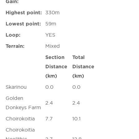
Gain:
Highest point:
330m
Lowest point:
59m
Loop:
YES
Terrain:
Mixed
Section
Total
Distance
Distance
(km)
(km)
Skarinou
0.0
0.0
Golden
2.4
2.4
Donkeys Farm
Choirokoitia
7.7
10.1
Choirokoitia
Neolithic
2.7
12.8