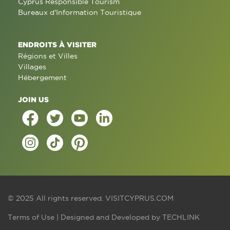
Cyprus Responsible Tourism
Bureaux d'Information Touristique
ENDROITS À VISITER
Régions et Villes
Villages
Hébergement
JOIN US
© 2025 All rights reserved.
VISITCYPRUS.COM
Terms of Use
| Designed and Developed by
TECHLINK