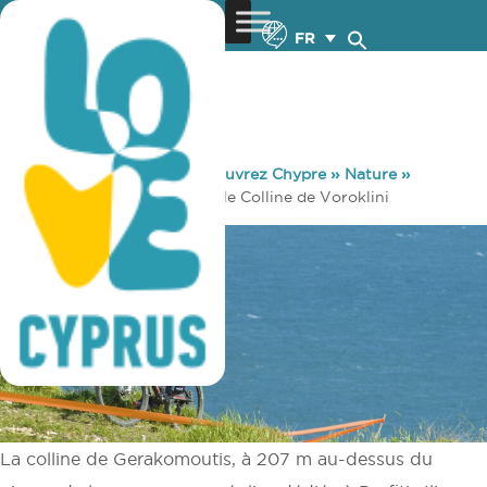
FR
You are here:
Home
»
Découvrez Chypre
»
Nature
»
Cyclisme
»
Parcours cyclable Colline de Voroklini
La colline de Gerakomoutis, à 207 m au-dessus du