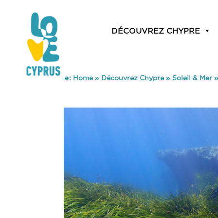
DÉCOUVREZ CHYPRE
You are here:
Home
»
Découvrez Chypre
»
Soleil & Mer