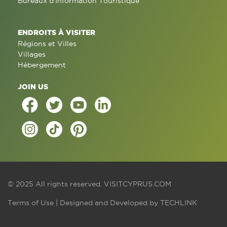
Bureaux d'Information Touristique
ENDROITS À VISITER
Régions et Villes
Villages
Hébergement
JOIN US
© 2025 All rights reserved.
VISITCYPRUS.COM
Terms of Use
| Designed and Developed by
TECHLINK