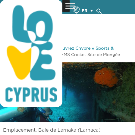
FR
You are here:
Home
»
Découvrez Chypre
»
Sports &
Entraînement
»
Plongée
»
HMS Cricket Site de Plongée
Emplacement: Baie de Larnaka (Larnaca)