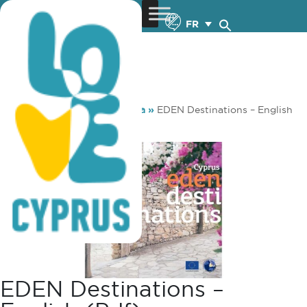
FR
You are here:
Home
»
Media
»
EDEN Destinations – English
(pdf)
EDEN Destinations –