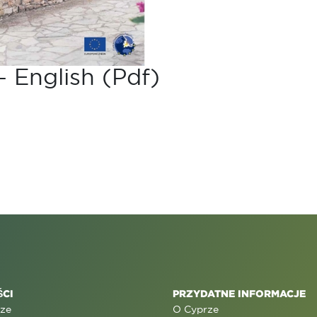
 English (pdf)
CI
PRZYDATNE INFORMACJE
rze
O Cyprze