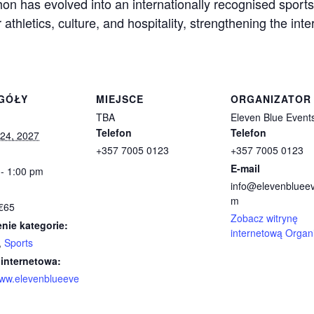
n has evolved into an internationally recognised sports
thletics, culture, and hospitality, strengthening the inter
GÓŁY
MIEJSCE
ORGANIZATOR
TBA
Eleven Blue Event
Telefon
Telefon
 24, 2027
+357 7005 0123
+357 7005 0123
E-mail
 - 1:00 pm
info@elevenblueev
m
 €65
Zobacz witrynę
nie kategorie:
internetową Organ
,
Sports
 internetowa:
www.elevenblueeve