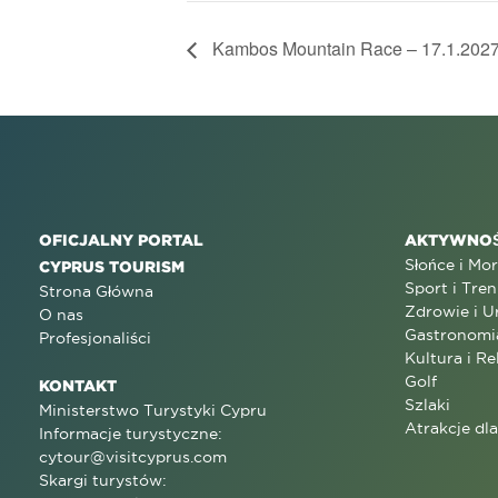
Kambos Mountain Race – 17.1.202
OFICJALNY PORTAL
AKTYWNOŚ
Słońce i Mo
CYPRUS TOURISM
Sport i Tren
Strona Główna
Zdrowie i U
O nas
Gastronomi
Profesjonaliści
Kultura i Re
Golf
KONTAKT
Szlaki
Ministerstwo Turystyki Cypru
Atrakcje dl
Informacje turystyczne:
cytour@visitcyprus.com
Skargi turystów: