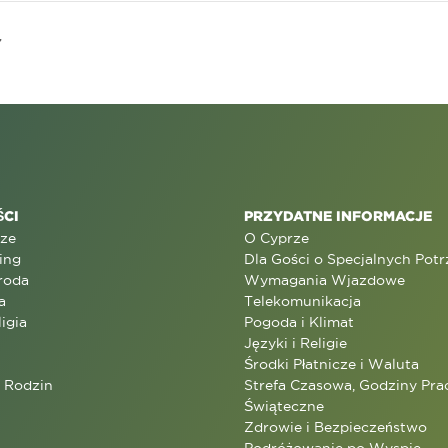
7
CI
PRZYDATNE INFORMACJE
rze
O Cyprze
ing
Dla Gości o Specjalnych Pot
roda
Wymagania Wjazdowe
a
Telekomunikacja
ligia
Pogoda i Klimat
Języki i Religie
Środki Płatnicze i Waluta
a Rodzin
Strefa Czasowa, Godziny Prac
Świąteczne
Zdrowie i Bezpieczeństwo
Podróżowanie po Wyspie