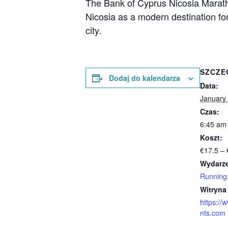
The Bank of Cyprus Nicosia Maratho
Nicosia as a modern destination for a
city.
SZCZE
Dodaj do kalendarza
Data:
January
Czas:
6:45 am
Koszt:
€17.5 –
Wydarze
Running
Witryna
https://
nts.com