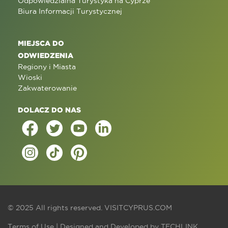
Odpowiedzialna Turystyka na Cyprze
Biura Informacji Turystycznej
MIEJSCA DO
ODWIEDZENIA
Regiony i Miasta
Wioski
Zakwaterowanie
DOLACZ DO NAS
© 2025 All rights reserved.
VISITCYPRUS.COM
Terms of Use
| Designed and Developed by
TECHLINK