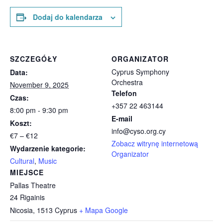
Dodaj do kalendarza
SZCZEGÓŁY
ORGANIZATOR
Cyprus Symphony
Data:
Orchestra
November 9, 2025
Telefon
Czas:
+357 22 463144
8:00 pm - 9:30 pm
E-mail
Koszt:
info@cyso.org.cy
€7 – €12
Zobacz witrynę internetową
Wydarzenie kategorie:
Organizator
Cultural
,
Music
MIEJSCE
Pallas Theatre
24 Rigainis
Nicosia
,
1513
Cyprus
+ Mapa Google