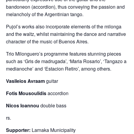
bandoneon (accordion), thus conveying the passion and
melancholy of the Argentinian tango.
Pujol’s works also incorporate elements of the milonga
and the waltz, whilst maintaining the dance and narrative
character of the music of Buenos Aires.
Trio Milonguero’s programme features stunning pieces
such as ‘Gris de madrugada’, ‘Maria Rosario’, ‘Tangazo a
medianoche’ and ‘Estacion Retiro’, among others.
Vasileios Avraam
guitar
Fotis Mousoulidis
accordion
Nicos Ioannou
double bass
rs.
Supporter:
Larnaka Municipality