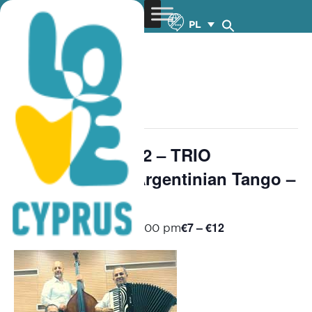
PL
« Wszystkie Wydarzenia
wydarzenie już minęło.
Chamber Music 2 – TRIO
MILONGUERO Argentinian Tango –
9.11.2025
€7 – €12
November 9, 2025 @ 8:00 pm