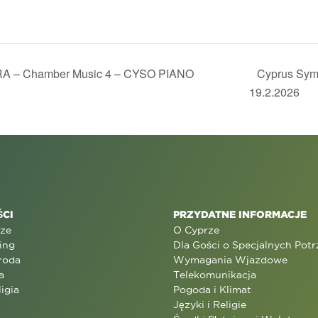
 Chamber Music 4 – CYSO PIANO
Cyprus Symp
19.2.2026
CI
PRZYDATNE INFORMACJE
rze
O Cyprze
ing
Dla Gości o Specjalnych Pot
roda
Wymagania Wjazdowe
a
Telekomunikacja
ligia
Pogoda i Klimat
Języki i Religie