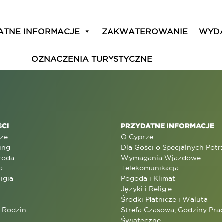
ATNE INFORMACJE
ZAKWATEROWANIE
WYD
 searching can help.
OZNACZENIA TURYSTYCZNE
CI
PRZYDATNE INFORMACJE
rze
O Cyprze
ing
Dla Gości o Specjalnych Pot
roda
Wymagania Wjazdowe
a
Telekomunikacja
ligia
Pogoda i Klimat
Języki i Religie
Środki Płatnicze i Waluta
a Rodzin
Strefa Czasowa, Godziny Prac
Świąteczne