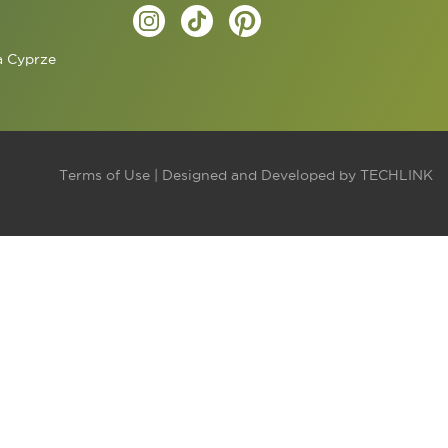
a Cyprze
j
Terms of Use
| Designed and Developed by
TECHLINK