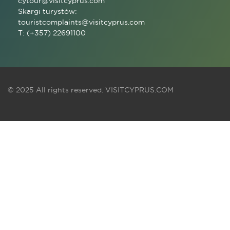
cytour@visitcyprus.com
Skargi turystów:
touristcomplaints@visitcyprus.com
T: (+357) 22691100
© 2025 All rights reserved.
VISITCYPRUS.COM