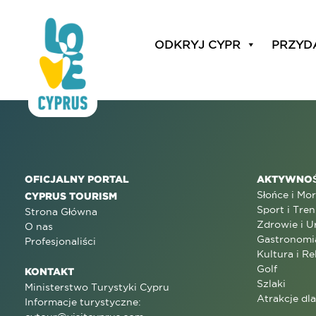
Nothing Found
ODKRYJ CYPR
PRZYD
It seems we can’t find what you’re looking for. Perhaps
OFICJALNY PORTAL
AKTYWNOŚ
Słońce i Mo
CYPRUS TOURISM
Sport i Tren
Strona Główna
Zdrowie i U
O nas
Gastronomi
Profesjonaliści
Kultura i Re
Golf
KONTAKT
Szlaki
Ministerstwo Turystyki Cypru
Atrakcje dl
Informacje turystyczne: