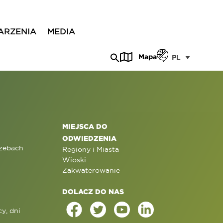
ARZENIA
MEDIA
Mapa
PL
MIEJSCA DO
ODWIEDZENIA
rzebach
Regiony i Miasta
Wioski
Zakwaterowanie
DOLACZ DO NAS
y, dni