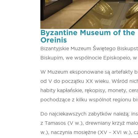
Byzantine Museum of the 
Oreinis
Bizantyjskie Muzeum Świętego Biskupstw
Biskupim, we wspólnocie Episkopeio, w 
W Muzeum eksponowane są artefakty biza
od V do początku XX wieku. Wśród nich 
habity kapłańskie, rękopisy, monety, cer
pochodzące z kilku wspólnot regionu bi
Do najciekawszych zabytków należą: ins
z Tamasos (V w.), drewniany krzyż malo
w.), naczynia mosiężne (XV – XVI w.), 