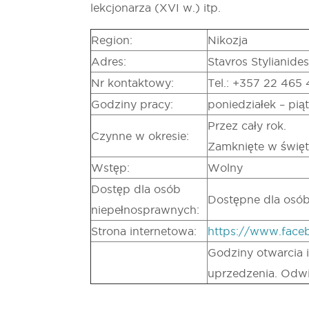
lekcjonarza (XVI w.) itp.
Region:
Nikozja
Adres:
Stavros Stylianide
Nr kontaktowy:
Tel.: +357 22 465
Godziny pracy:
poniedziałek – pią
Przez cały rok.
Czynne w okresie:
Zamknięte w świę
Wstęp:
Wolny
Dostęp dla osób
Dostępne dla osób
niepełnosprawnych:
Strona internetowa:
https://www.face
Godziny otwarcia i
uprzedzenia. Odwi