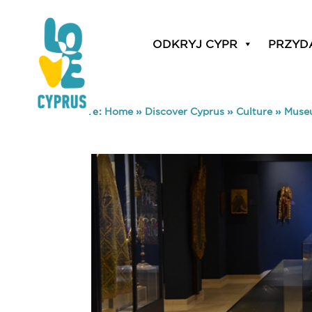
ODKRYJ CYPR
PRZYD
You are here:
Home
»
Discover Cyprus
»
Culture
»
Museu