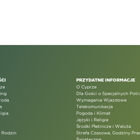
CI
PRZYDATNE INFORMACJE
rze
O Cyprze
ing
Dla Gości o Specjalnych Pot
roda
Wymagania Wjazdowe
a
Telekomunikacja
ligia
Pogoda i Klimat
Języki i Religie
Środki Płatnicze i Waluta
a Rodzin
Strefa Czasowa, Godziny Prac
Świąteczne