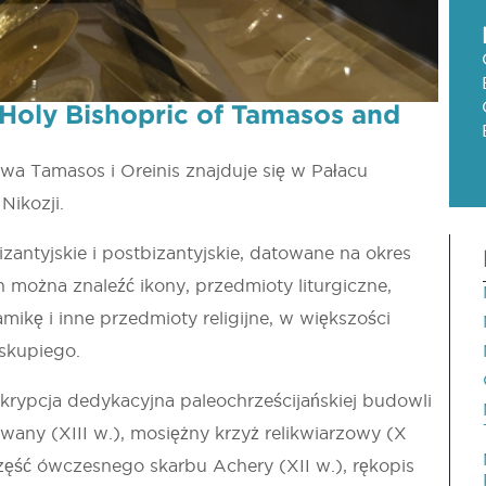
Holy Bishopric of Tamasos and
a Tamasos i Oreinis znajduje się w Pałacu
Nikozji.
ntyjskie i postbizantyjskie, datowane na okres
można znaleźć ikony, przedmioty liturgiczne,
amikę i inne przedmioty religijne, w większości
skupiego.
krypcja dedykacyjna paleochrześcijańskiej budowli
wany (XIII w.), mosiężny krzyż relikwiarzowy (X
część ówczesnego skarbu Achery (XII w.), rękopis