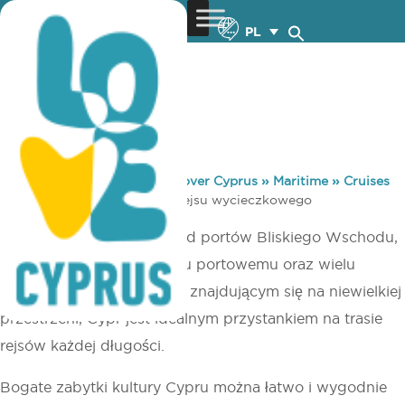
PL
You are here:
Home
»
Discover Cyprus
»
Maritime
»
Cruises
»
Cypr jako port na trasie rejsu wycieczkowego
Dzięki bliskiej odległości od portów Bliskiego Wschodu,
doskonałemu wyposażeniu portowemu oraz wielu
zróżnicowanym atrakcjom znajdującym się na niewielkiej
przestrzeni, Cypr jest idealnym przystankiem na trasie
rejsów każdej długości.
Bogate zabytki kultury Cypru można łatwo i wygodnie