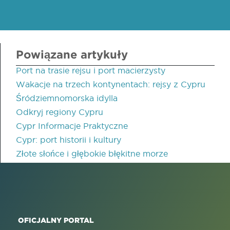
Powiązane artykuły
Port na trasie rejsu i port macierzysty
Wakacje na trzech kontynentach: rejsy z Cypru
Śródziemnomorska idylla
Odkryj regiony Cypru
Cypr Informacje Praktyczne
Cypr: port historii i kultury
Złote słońce i głębokie błękitne morze
OFICJALNY PORTAL