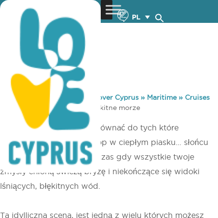
PL
You are here:
Home
»
Discover Cyprus
»
Maritime
»
Cruises
»
Złote słońce i głębokie błękitne morze
Niewiele uczuć można porównać do tych które
towarzyszą zanurzeniu stóp w ciepłym piasku… słońcu
pieszczącemu skórę, podczas gdy wszystkie twoje
zmysły chłoną świeżą bryzę i niekończące się widoki
lśniących, błękitnych wód.
Ta idylliczna scena, jest jedną z wielu których możesz