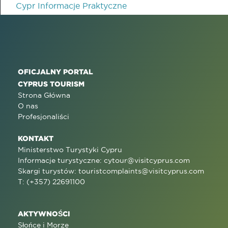
Cypr Informacje Praktyczne
OFICJALNY PORTAL
CYPRUS TOURISM
Strona Główna
O nas
Profesjonaliści
KONTAKT
Ministerstwo Turystyki Cypru
Informacje turystyczne:
cytour@visitcyprus.com
Skargi turystów:
touristcomplaints@visitcyprus.com
T: (+357) 22691100
AKTYWNOŚCI
Słońce i Morze