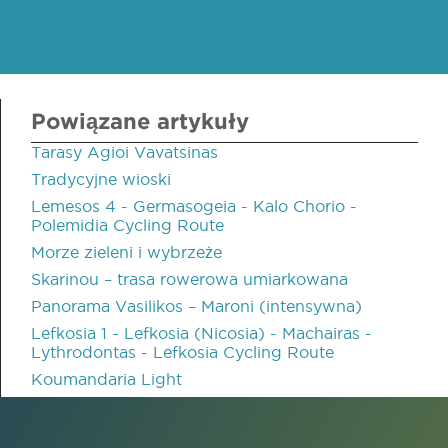
Powiązane artykuły
Tarasy Agioi Vavatsinas
Tradycyjne wioski
Lemesos 4 - Germasogeia - Kalo Chorio -
Polemidia Cycling Route
Morze zieleni i wybrzeże
Skarinou – trasa rowerowa umiarkowana
Panorama Vasilikos – Maroni (intensywna)
Lefkosia 1 - Lefkosia (Nicosia) - Machairas -
Lythrodontas - Lefkosia Cycling Route
Koumandaria Light