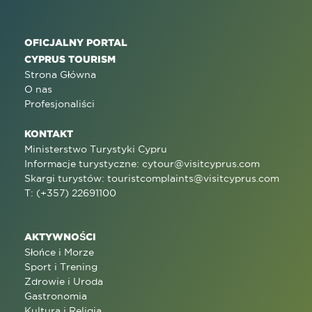
OFICJALNY PORTAL
CYPRUS TOURISM
Strona Główna
O nas
Profesjonaliści
KONTAKT
Ministerstwo Turystyki Cypru
Informacje turystyczne:
cytour@visitcyprus.com
Skargi turystów:
touristcomplaints@visitcyprus.com
T: (+357) 22691100
AKTYWNOŚCI
Słońce i Morze
Sport i Trening
Zdrowie i Uroda
Gastronomia
Kultura i Religia