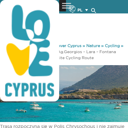
PL
You are here:
Home
»
Discover Cyprus
»
Nature
»
Cycling
»
Pafos 3 – Pafos (Paphos) – Ag.Georgios – Lara – Fontana
Amorosa – Baths of Aphrodite Cycling Route
Trasa rozpoczyna się w Polis Chrysochous i nie zajmuje