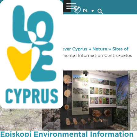
PL
You are here:
Home
»
Discover Cyprus
»
Nature
»
Sites of
Interest
»
Episkopi Environmental Information Centre-pafos
area
Episkopi Environmental Information