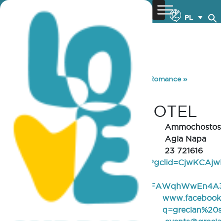
PL
You are here:
Home
»
Discover Cyprus
»
Romance
»
Venues
»
GRECIAN SANDS HOTEL
GRECIAN SANDS HOTEL
REGION
Ammochostos
CITY/VILLAGE
Agia Napa
TELEPHONE
23 721616
https://greciansands.com/?gclid=CjwKCA
WEBSITE
hhitNcB1xtRp-D2ZEe-
TrLqjL7QDLGiG4aIOAwGIFAWqhWwEn4A
www.facebook
SOCIAL MEDIA
q=grecian%20