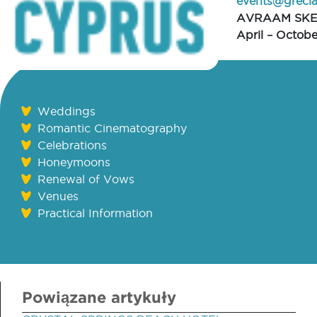
EMAIL
events@greci
CONTACT PERSON
AVRAAM SKE
PERIOD AVAILABILITY
April – Octobe
back to top
Weddings
Romantic Cinematography
Celebrations
Honeymoons
Renewal of Vows
Venues
Practical Information
Powiązane artykuły