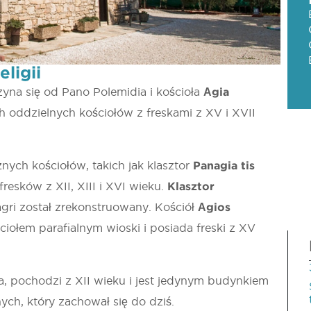
eligii
zyna się od Pano Polemidia i kościoła
Αgia
ch oddzielnych kościołów z freskami z XV i XVII
nych kościołów, takich jak klasztor
Panagia tis
resków z XII, XIII i XVI wieku.
Klasztor
ri został zrekonstruowany. Kościół
Αgios
ściołem parafialnym wioski i posiada freski z XV
a, pochodzi z XII wieku i jest jedynym budynkiem
ch, który zachował się do dziś.