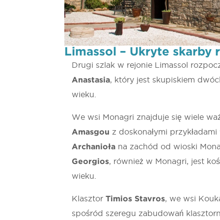
Limassol – Ukryte skarby r
Drugi szlak w rejonie Limassol rozpoc
Anastasia
, który jest skupiskiem dwó
wieku.
We wsi Monagri znajduje się wiele waż
Amasgou
z doskonałymi przykładami f
Archanioła
na zachód od wioski Monag
Georgios
, również w Monagri, jest ko
wieku.
Klasztor
Timios Stavros
, we wsi Kouk
spośród szeregu zabudowań klasztorny