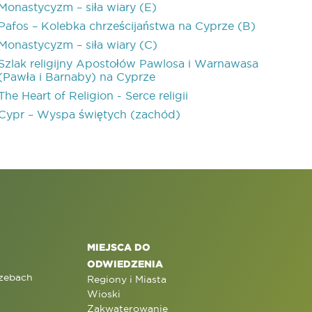
Monastycyzm – siła wiary (E)
Pafos – Kolebka chrześcijaństwa na Cyprze (B)
Monastycyzm – siła wiary (C)
Szlak religijny Apostołów Pawlosa i Warnawasa
(Pawła i Barnaby) na Cyprze
The Heart of Religion - Serce religii
Cypr – Wyspa świętych (zachód)
MIEJSCA DO
ODWIEDZENIA
rzebach
Regiony i Miasta
Wioski
Zakwaterowanie