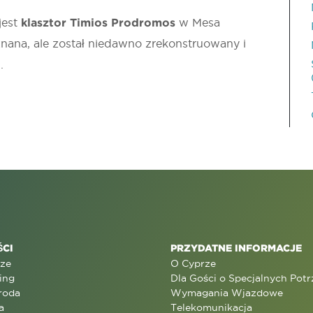
jest
klasztor Timios Prodromos
w Mesa
 znana, ale został niedawno zrekonstruowany i
.
CI
PRZYDATNE INFORMACJE
rze
O Cyprze
ing
Dla Gości o Specjalnych Pot
roda
Wymagania Wjazdowe
a
Telekomunikacja