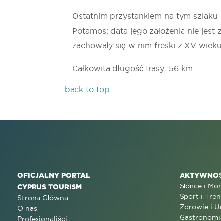
Ostatnim przystankiem na tym szlaku 
Potamos; data jego założenia nie jest
zachowały się w nim freski z XV wieku
Całkowita długość trasy: 56 km.
back to top
OFICJALNY PORTAL
AKTYWNOŚ
Słońce i Mo
CYPRUS TOURISM
Sport i Tren
Strona Główna
Zdrowie i U
O nas
Gastronomi
Profesjonaliści