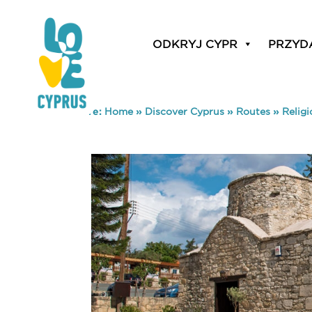
ODKRYJ CYPR
PRZYD
You are here:
Home
»
Discover Cyprus
»
Routes
»
Relig