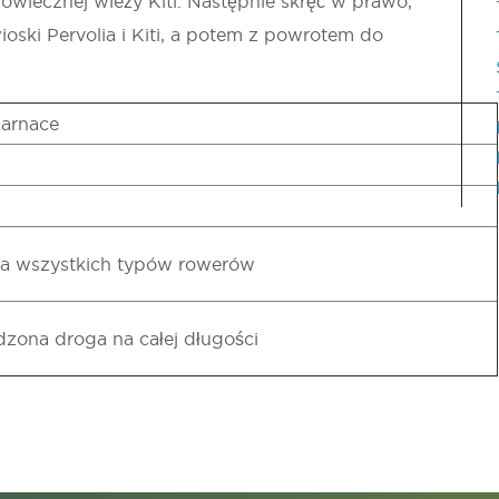
owiecznej wieży Kiti. Następnie skręć w prawo,
ioski Pervolia i Kiti, a potem z powrotem do
Larnace
 dla wszystkich typów rowerów
dzona droga na całej długości