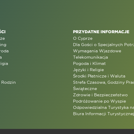
CI
PRZYDATNE INFORMACJE
rze
O Cyprze
ing
Dla Gości o Specjalnych Pot
roda
Wymagania Wjazdowe
a
Telekomunikacja
ligia
Pogoda i Klimat
Języki i Religie
Środki Płatnicze i Waluta
a Rodzin
Strefa Czasowa, Godziny Prac
Świąteczne
Zdrowie i Bezpieczeństwo
Podróżowanie po Wyspie
Odpowiedzialna Turystyka n
Biura Informacji Turystyczne