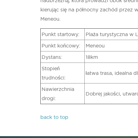
nadbrzeżną, która prowadzi obok średni
kierując się na północny zachód przez w
Meneou.
Punkt startowy:
Plaża turystyczna w 
Punkt końcowy:
Meneou
Dystans:
18km
Stopień
łatwa trasa, idealna
trudności:
Nawierzchnia
Dobrej jakości, utwar
drogi:
back to top