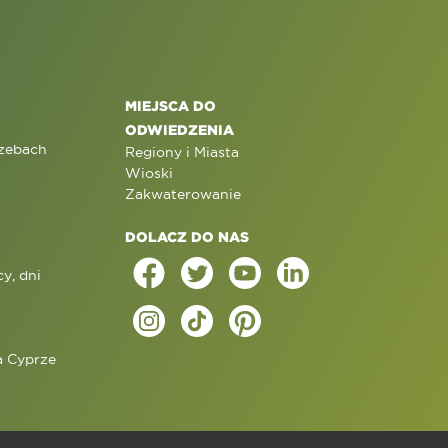
MIEJSCA DO
ODWIEDZENIA
rzebach
Regiony i Miasta
Wioski
Zakwaterowanie
DOLACZ DO NAS
y, dni
a Cyprze
j