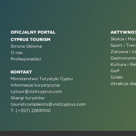
OFICJALNY PORTAL
AKTYWNOŚ
Słońce i Mo
CYPRUS TOURISM
Sport i Tren
Strona Główna
Zdrowie i U
O nas
Gastronomi
Profesjonaliści
Kultura i Re
Golf
KONTAKT
Szlaki
Ministerstwo Turystyki Cypru
Atrakcje dl
Informacje turystyczne:
cytour@visitcyprus.com
Skargi turystów:
touristcomplaints@visitcyprus.com
T: (+357) 22691100