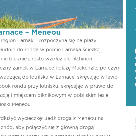
Larnace – Meneou
 region Larnaki. Rozpoczyna się na plaży
ołudnie do ronda w porcie Larnaka ścieżką
nie biegnie prosto wzdłuż alei Athinon
eczny zamek w Larnace i plażę Mackenzie, po czym
owadzącą do lotniska w Larnace, skręcając w lewo
obok ronda przy lotnisku, skręcając w prawo do
racją i miejscem piknikowym w pobliskim lesie.
ioski Meneou.
ydłużyć wycieczkę: Jedź drogą z Meneou na
schód, aby połączyć się z główną drogą