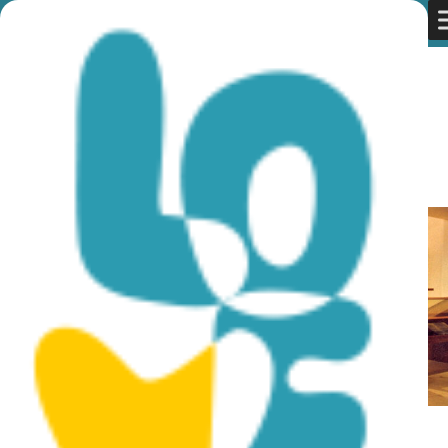
You are here:
Home
»
Discover Cyprus
»
Rural
»
Muzea i
Galerie
»
Byzantine Museum of Arsinoe
Byzantine Museum of Arsinoe
Położone w Kościele Biskupim w malowniczej wiosce