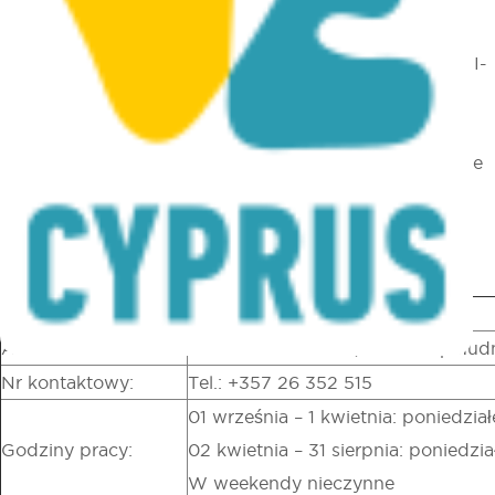
Peristerona, Muzeum Bizantyjskie w Arsinoe posiada
jedną z największych kolekcji ikon pochodzących z XIII-
XIX wieku. Eksponowane są również rzeźbione w
drewnie artefakty związane z ceremonialnymi
potrzebami kościoła; lokalne i importowane artefakty ze
srebra i metalu; tkaniny (takie jak XVIII- i XIX-wieczne
szaty kapłańskie i szaty biskupie) oraz rzadkie książki i
manuskrypty.
Region:
Pafos (Pafos)
Adres:
Wioska Peristerona, 9 km na połudn
Nr kontaktowy:
Tel.: +357 26 352 515
01 września – 1 kwietnia: poniedział
Godziny pracy:
02 kwietnia – 31 sierpnia: poniedzia
W weekendy nieczynne