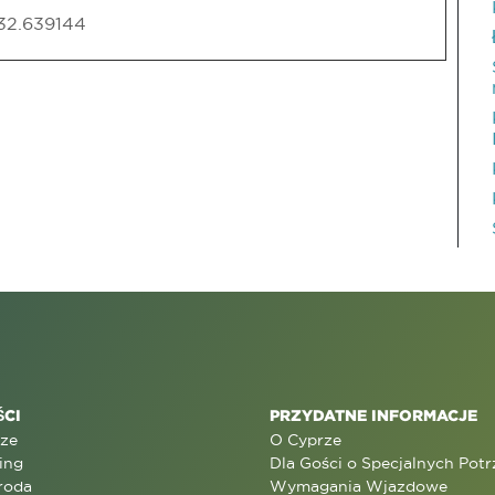
 32.639144
CI
PRZYDATNE INFORMACJE
rze
O Cyprze
ing
Dla Gości o Specjalnych Pot
roda
Wymagania Wjazdowe