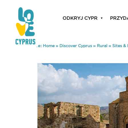
ODKRYJ CYPR
PRZYD
You are here:
Home
»
Discover Cyprus
»
Rural
»
Sites 