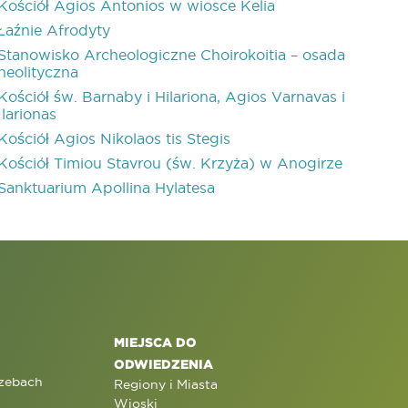
Kościół Agios Antonios w wiosce Kelia
Łaźnie Afrodyty
Stanowisko Archeologiczne Choirokoitia – osada
neolityczna
Kościół św. Barnaby i Hilariona, Agios Varnavas i
Ilarionas
Kościół Agios Nikolaos tis Stegis
Kościół Timiou Stavrou (św. Krzyża) w Anogirze
Sanktuarium Apollina Hylatesa
MIEJSCA DO
ODWIEDZENIA
rzebach
Regiony i Miasta
Wioski