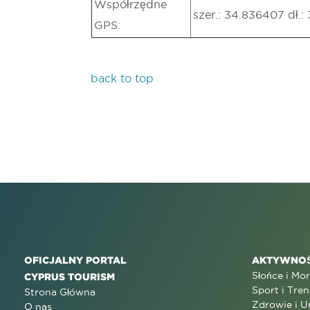
Współrzędne
szer.: 34.836407 dł.:
GPS:
back to top
OFICJALNY PORTAL
AKTYWNOŚ
Słońce i Mo
CYPRUS TOURISM
Sport i Tren
Strona Główna
Zdrowie i U
O nas