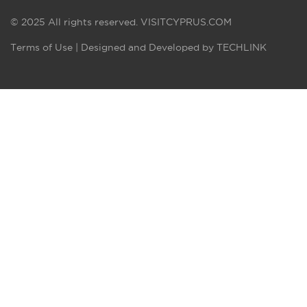
© 2025 All rights reserved.
VISITCYPRUS.COM
Terms of Use
| Designed and Developed by
TECHLINK