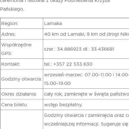
ceremonia i festiwal z okazji Podniesienia Krzyża
Pańskiego.
Region:
Larnaka
Adres:
40 km od Larnaki, 9 km od drogi Nik
Współrzędne
szer.: 34.886923 dł.: 33.436681
GPS:
Kontakt:
tel.: +357 22 533 630
wrzesień-marzec: 07.00–11:00 i 14.00–
Godziny otwarcia:
15.00–19.00
Okres działania:
cały rok; zamknięte w święta państw
Cena biletu:
wstęp bezpłatny.
Godziny otwarcia i zamknięcia oraz 
wcześniejszej informacji. Sugeruje s