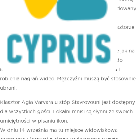
skały 750 m n.p.m. Według legendy został ufundowany
w IV wieku przez św. Helenę, matkę cesarza
Konstantyna Wielkiego, która pozostawiła w klasztorze
relikwię drzewa ze Świętego Krzyża.
W klasztorze obowiązuje ścisła reguła, podobnie jak na
górze Athos w Grecji. Kobiety nie mają wstępu do
klasztoru. Obowiązuje też zakaz fotografowania i
robienia nagrań wideo. Mężczyźni muszą być stosownie
ubrani.
Klasztor Agia Varvara u stóp Stavrovouni jest dostępny
dla wszystkich gości. Lokalni mnisi są słynni ze swoich
umiejętności w pisaniu ikon.
W dniu 14 września ma tu miejsce widowiskowa