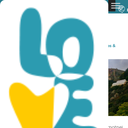
You are here:
Home
»
Discover Cyprus
»
Rural
»
Sites &
Monuments
»
Klasztor Stavrovouni
Klasztor Stavrovouni
Klasztor Stavrovouni znajduje się na szczycie samotnej