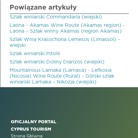
Powiązane artykuły
Szlak winiarski Commandaria (wiejski)
Laona - Akamas Wine Route (Akamas region) -
Laona – Szlak winny Akamas (region Akamas)
Szlak Wina Krasochoria Lemesos (Limassol) –
wiejski
Szlak winiarski Pitsilii
Szlak winiarski Doliny Diarizos (wiejski)
Mountainous Larnaka (Larnaca) - Lefkosia
(Nicosia) Wine Route (Rural) - Górski szlak
winiarski Larnaka – Nikozja (wiejski)
OFICJALNY PORTAL
CYPRUS TOURISM
Strona Główna