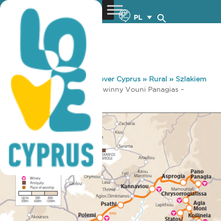
PL
You are here:
Home
»
Discover Cyprus
»
Rural
»
Szlakiem
Cypryjskich Winnic
»
Szlak winny Vouni Panagias –
Ambelitis (wiejski)