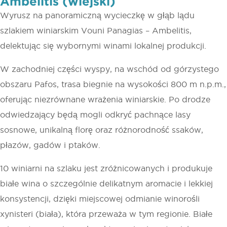
Ambelitis (wiejski)
Wyrusz na panoramiczną wycieczkę w głąb lądu
szlakiem winiarskim Vouni Panagias – Ambelitis,
delektując się wybornymi winami lokalnej produkcji.
W zachodniej części wyspy, na wschód od górzystego
obszaru Pafos, trasa biegnie na wysokości 800 m n.p.m.,
oferując niezrównane wrażenia winiarskie. Po drodze
odwiedzający będą mogli odkryć pachnące lasy
sosnowe, unikalną florę oraz różnorodność ssaków,
płazów, gadów i ptaków.
10 winiarni na szlaku jest zróżnicowanych i produkuje
białe wina o szczególnie delikatnym aromacie i lekkiej
konsystencji, dzięki miejscowej odmianie winorośli
xynisteri (biała), która przeważa w tym regionie. Białe