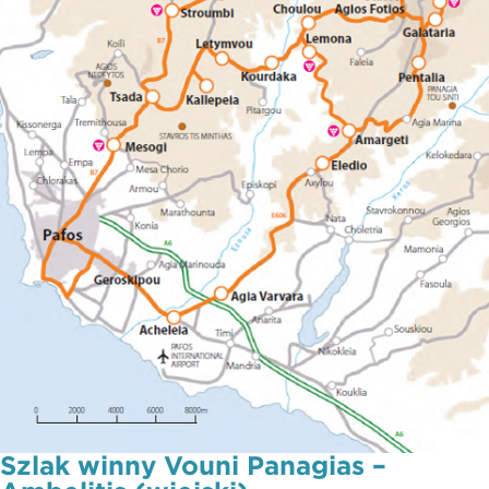
Szlak winny Vouni Panagias –