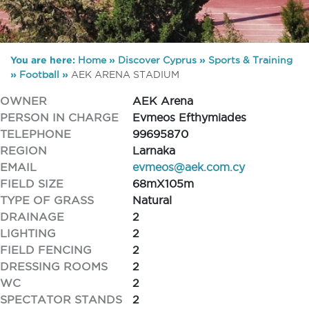
You are here:
Home
»
Discover Cyprus
»
Sports & Training
»
Football
»
AEK ARENA STADIUM
OWNER
AEK Arena
PERSON IN CHARGE
Evmeos Efthymiades
TELEPHONE
99695870
REGION
Larnaka
EMAIL
evmeos@aek.com.cy
FIELD SIZE
68mX105m
TYPE OF GRASS
Natural
DRAINAGE
2
LIGHTING
2
FIELD FENCING
2
DRESSING ROOMS
2
WC
2
SPECTATOR STANDS
2