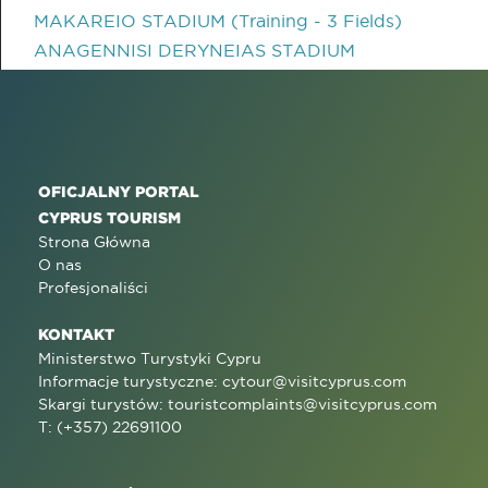
MAKAREIO STADIUM (Training - 3 Fields)
ANAGENNISI DERYNEIAS STADIUM
OFICJALNY PORTAL
CYPRUS TOURISM
Strona Główna
O nas
Profesjonaliści
KONTAKT
Ministerstwo Turystyki Cypru
Informacje turystyczne:
cytour@visitcyprus.com
Skargi turystów:
touristcomplaints@visitcyprus.com
T: (+357) 22691100