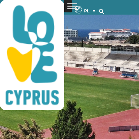
treningi piłki nożnej
PL