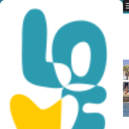
You are here:
Home
»
Discover Cyprus
»
Sun & Sea
»
Beaches
»
Plaża Miejskie Łaźnie – Blue Flag
Plaża Miejskie Łaźnie – Blue Flag
Tętniąca życiem plaża w sercu Pafos (Paphos).