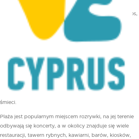
Położona w samym sercu turystycznej strefy Kato Pafos,
niedaleko głównej drogi Poseidonos Avenue, 100-
metrowa plaża Miejskie Łaźnie łączy w sobie elegancki
drewniany taras z piaszczystymi odcinkami, a także
łatwy dostęp do jednych z największych atrakcji w
okolicy.
Czyste wody morskie są tutaj spokojne i głębokie.
Udogodnienia na plaży obejmują toalety, prysznice,
przebieralnie, leżaki, parasole, kosze do segregacji
śmieci.
Plaża jest popularnym miejscem rozrywki, na jej terenie
odbywają się koncerty, a w okolicy znajduje się wiele
restauracji, tawern rybnych, kawiarni, barów, kiosków,