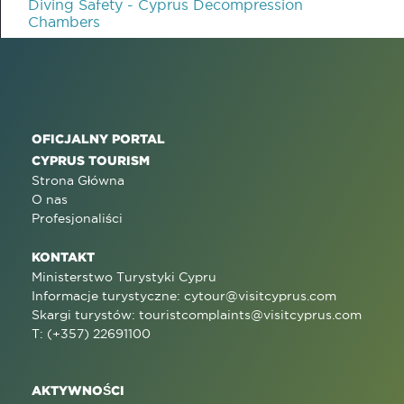
Diving Safety - Cyprus Decompression
Chambers
OFICJALNY PORTAL
CYPRUS TOURISM
Strona Główna
O nas
Profesjonaliści
KONTAKT
Ministerstwo Turystyki Cypru
Informacje turystyczne:
cytour@visitcyprus.com
Skargi turystów:
touristcomplaints@visitcyprus.com
T: (+357) 22691100
AKTYWNOŚCI