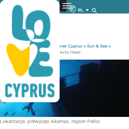
PL
You are here:
Home
»
Discover Cyprus
»
Sun & Sea
»
Diving
»
Miejsce nurkowe Devils Head
Lokalizacja: półwysep Akamas, region Pafos