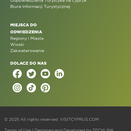
Odpowiedzialna Turystyka na Cyprze
Biura Informacji Turystycznej
MIEJSCA DO
ODWIEDZENIA
Regiony i Miasta
Wioski
Zakwaterowanie
DOLACZ DO NAS
© 2025 All rights reserved.
VISITCYPRUS.COM
Terms of Use
| Designed and Developed by
TECHLINK